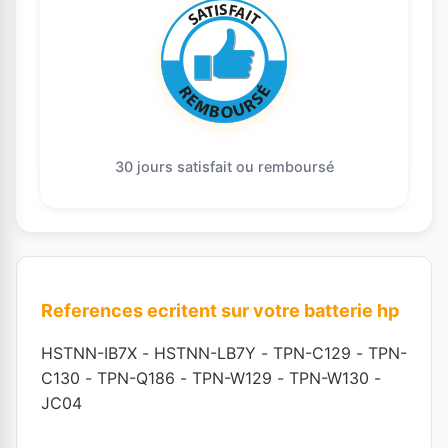
30 jours satisfait ou remboursé
References ecritent sur votre batterie hp
HSTNN-IB7X
-
HSTNN-LB7Y
-
TPN-C129
-
TPN-
C130
-
TPN-Q186
-
TPN-W129
-
TPN-W130
-
JC04