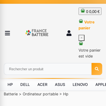
0
0,00 €
Votre
panier
×
Votre panier
est vide
HP
DELL
ACER
ASUS
LENOVO
APPL
Batterie
>
Ordinateur portable
>
Hp