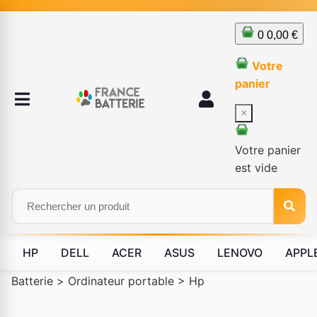
0
0,00 €
Votre
panier
×
Votre panier
est vide
HP
DELL
ACER
ASUS
LENOVO
APPL
Batterie
>
Ordinateur portable
>
Hp