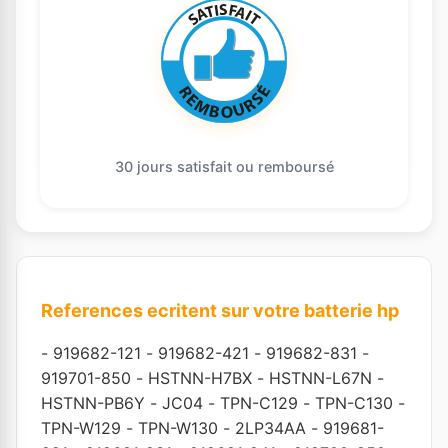
30 jours satisfait ou remboursé
References ecritent sur votre batterie hp
-
919682-121
-
919682-421
-
919682-831
-
919701-850
-
HSTNN-H7BX
-
HSTNN-L67N
-
HSTNN-PB6Y
-
JC04
-
TPN-C129
-
TPN-C130
-
TPN-W129
-
TPN-W130
-
2LP34AA
-
919681-