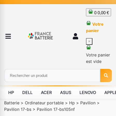
0
0,00 €
Votre
panier
×
Votre panier
est vide
HP
DELL
ACER
ASUS
LENOVO
APPL
Batterie
>
Ordinateur portable
>
Hp
>
Pavilion
>
Pavilion 17-bs
>
Pavilion 17-bs105nf