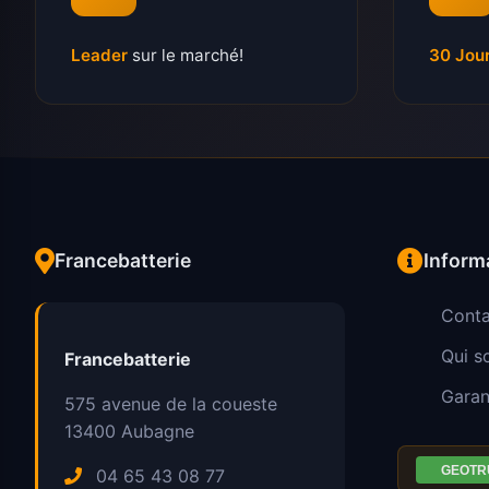
Leader
sur le marché!
30 Jou
Francebatterie
Inform
Conta
Qui 
Francebatterie
Garan
575 avenue de la coueste
13400
Aubagne
04 65 43 08 77