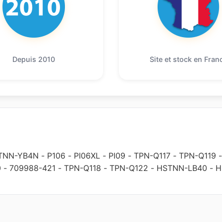
Depuis 2010
Site et stock en Fran
TNN-YB4N
-
P106
-
PI06XL
-
PI09
-
TPN-Q117
-
TPN-Q119
0
-
709988-421
-
TPN-Q118
-
TPN-Q122
-
HSTNN-LB40
-
H