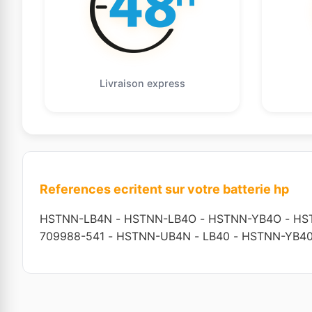
Livraison express
References ecritent sur votre batterie hp
HSTNN-LB4N
-
HSTNN-LB4O
-
HSTNN-YB4O
-
HS
709988-541
-
HSTNN-UB4N
-
LB40
-
HSTNN-YB4