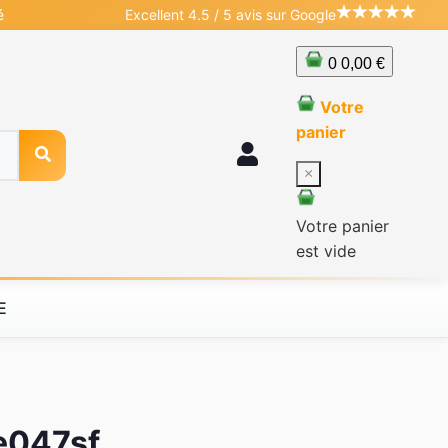
é
Excellent 4.5 / 5 avis sur Google
0
0,00 €
Votre
panier
×
Votre panier
est vide
E
 e047sf