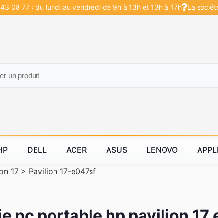
43 08 77 : du lundi au vendredi de 9h à 13h et 13h à 17h
La sociét
HP
DELL
ACER
ASUS
LENOVO
APPL
ion 17
>
Pavilion 17-e047sf
ie pc portable hp pavilion 17