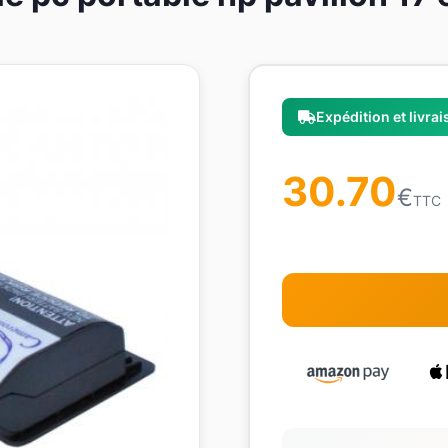
Expédition et livra
30.70
€
TTC