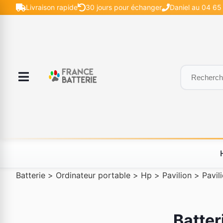
Livraison rapide
30 jours pour échanger
Daniel au 04 65 
Batterie
>
Ordinateur portable
>
Hp
>
Pavilion
>
Pavil
Batter