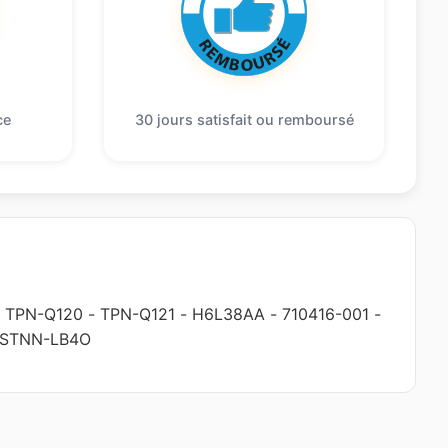
ce
30 jours satisfait ou remboursé
-
TPN-Q120
-
TPN-Q121
-
H6L38AA
-
710416-001
-
STNN-LB4O