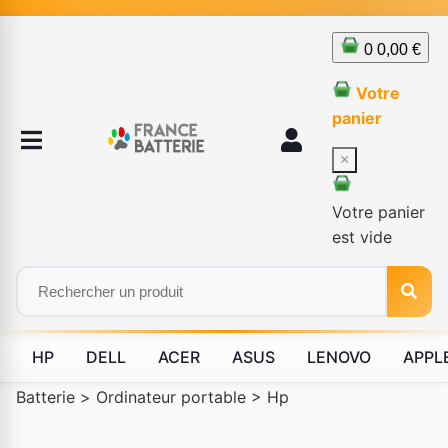
0
0,00 €
Votre
panier
×
Votre panier
est vide
HP
DELL
ACER
ASUS
LENOVO
APPL
Batterie
>
Ordinateur portable
>
Hp