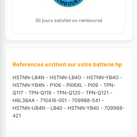
30 jours satisfait ou remboursé
References ecritent sur votre batterie hp
HSTNN-LB4N
-
HSTNN-LB4O
-
HSTNN-YB4O
-
HSTNN-YB4N
-
P106
-
PI06XL
-
PI09
-
TPN-
Q117
-
TPN-Q119
-
TPN-Q120
-
TPN-Q121
-
H6L38AA
-
710416-001
-
709988-541
-
HSTNN-UB4N
-
LB40
-
HSTNN-YB40
-
709988-
421