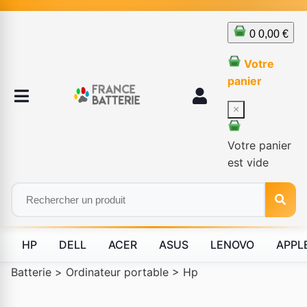
0
0,00 €
Votre
panier
×
Votre panier
est vide
HP
DELL
ACER
ASUS
LENOVO
APPL
Batterie
>
Ordinateur portable
>
Hp