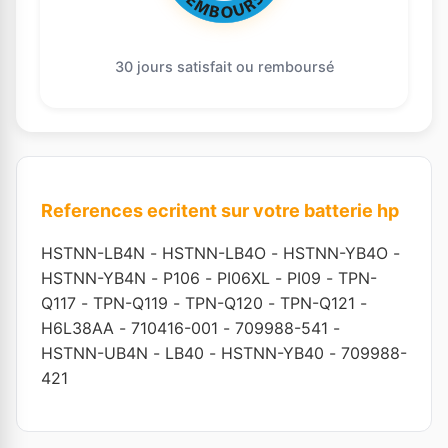
30 jours satisfait ou remboursé
References ecritent sur votre batterie hp
HSTNN-LB4N
-
HSTNN-LB4O
-
HSTNN-YB4O
-
HSTNN-YB4N
-
P106
-
PI06XL
-
PI09
-
TPN-
Q117
-
TPN-Q119
-
TPN-Q120
-
TPN-Q121
-
H6L38AA
-
710416-001
-
709988-541
-
HSTNN-UB4N
-
LB40
-
HSTNN-YB40
-
709988-
421