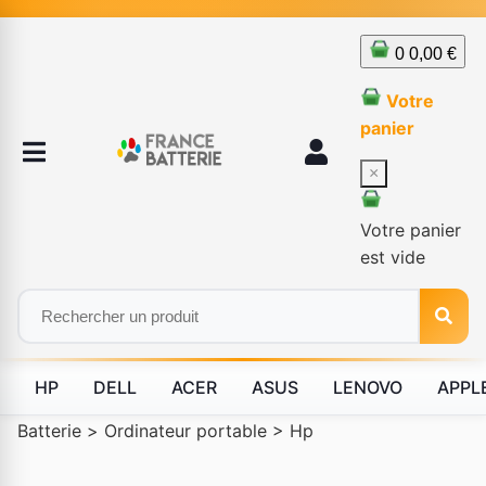
0
0,00 €
Votre
panier
×
Votre panier
est vide
HP
DELL
ACER
ASUS
LENOVO
APPL
Batterie
>
Ordinateur portable
>
Hp