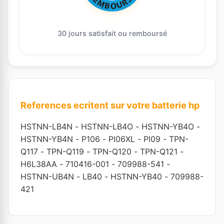
30 jours satisfait ou remboursé
References ecritent sur votre batterie hp
HSTNN-LB4N
-
HSTNN-LB4O
-
HSTNN-YB4O
-
HSTNN-YB4N
-
P106
-
PI06XL
-
PI09
-
TPN-
Q117
-
TPN-Q119
-
TPN-Q120
-
TPN-Q121
-
H6L38AA
-
710416-001
-
709988-541
-
HSTNN-UB4N
-
LB40
-
HSTNN-YB40
-
709988-
421