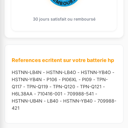
30 jours satisfait ou remboursé
References ecritent sur votre batterie hp
HSTNN-LB4N
-
HSTNN-LB4O
-
HSTNN-YB4O
-
HSTNN-YB4N
-
P106
-
PI06XL
-
PI09
-
TPN-
Q117
-
TPN-Q119
-
TPN-Q120
-
TPN-Q121
-
H6L38AA
-
710416-001
-
709988-541
-
HSTNN-UB4N
-
LB40
-
HSTNN-YB40
-
709988-
421