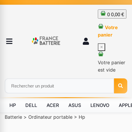
0
0,00 €
Votre
panier
×
Votre panier
est vide
HP
DELL
ACER
ASUS
LENOVO
APPL
Batterie
>
Ordinateur portable
>
Hp