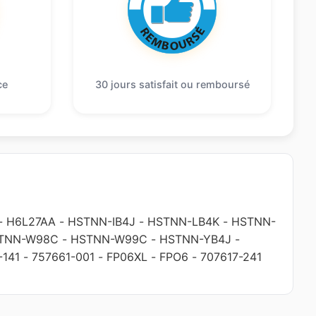
ce
30 jours satisfait ou remboursé
-
H6L27AA
-
HSTNN-IB4J
-
HSTNN-LB4K
-
HSTNN-
TNN-W98C
-
HSTNN-W99C
-
HSTNN-YB4J
-
-141
-
757661-001
-
FP06XL
-
FPO6
-
707617-241