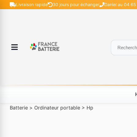
Livraison rapide
30 jours pour échanger
Daniel au 04 65 
Batterie
>
Ordinateur portable
>
Hp