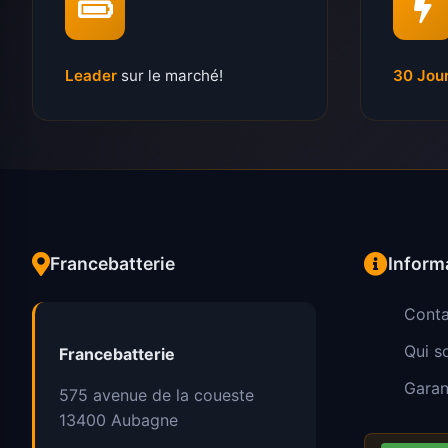
Leader
sur le marché!
30 Jou
Francebatterie
Inform
Conta
Qui 
Francebatterie
Garan
575 avenue de la coueste
13400
Aubagne