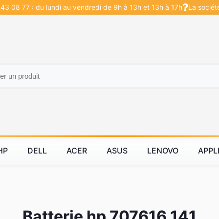
43 08 77 : du lundi au vendredi de 9h à 13h et 13h à 17h
La sociét
HP
DELL
ACER
ASUS
LENOVO
APPL
Batterie hp 707616 141