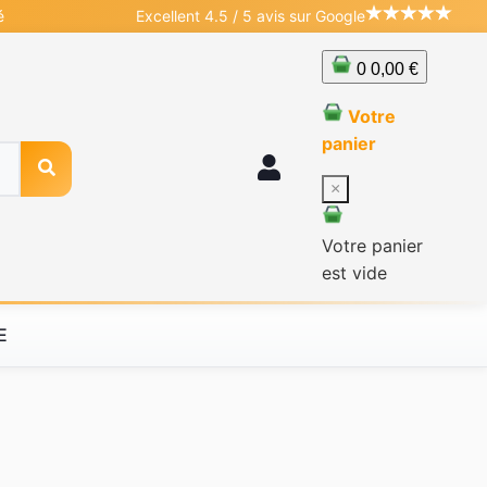
é
Excellent 4.5 / 5 avis sur Google
0
0,00 €
Votre
panier
×
Votre panier
est vide
E