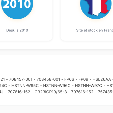
Depuis 2010
Site et stock en Fran
421
-
708457-001
-
708458-001
-
FP06
-
FP09
-
H6L26AA
94C
-
HSTNN-W95C
-
HSTNN-W96C
-
HSTNN-W97C
-
HS
4J
-
707616-152
-
C323ICR19/65-3
-
707616-152
-
757435