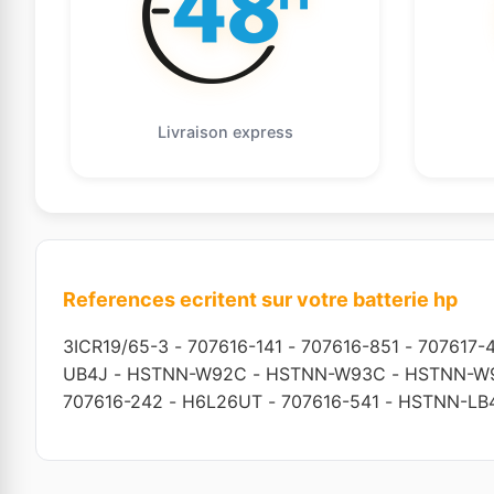
Livraison express
References ecritent sur votre batterie hp
3ICR19/65-3
-
707616-141
-
707616-851
-
707617-
UB4J
-
HSTNN-W92C
-
HSTNN-W93C
-
HSTNN-W
707616-242
-
H6L26UT
-
707616-541
-
HSTNN-LB