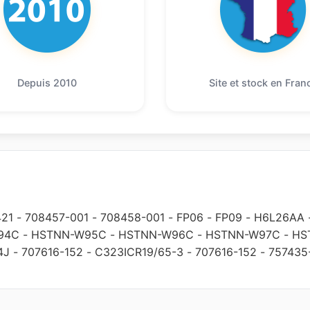
Depuis 2010
Site et stock en Fran
421
-
708457-001
-
708458-001
-
FP06
-
FP09
-
H6L26AA
94C
-
HSTNN-W95C
-
HSTNN-W96C
-
HSTNN-W97C
-
HS
4J
-
707616-152
-
C323ICR19/65-3
-
707616-152
-
757435