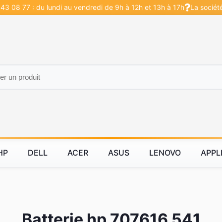
43 08 77 : du lundi au vendredi de 9h à 12h et 13h à 17h
La sociét
HP
DELL
ACER
ASUS
LENOVO
APPL
Batterie hp 707616 541