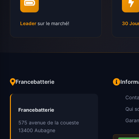
Leader
sur le marché!
30 Jou
Francebatterie
Inform
Conta
Qui 
Francebatterie
Garan
575 avenue de la coueste
13400
Aubagne