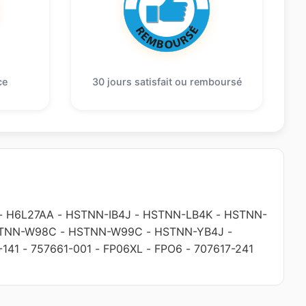
ce
30 jours satisfait ou remboursé
-
H6L27AA
-
HSTNN-IB4J
-
HSTNN-LB4K
-
HSTNN-
TNN-W98C
-
HSTNN-W99C
-
HSTNN-YB4J
-
-141
-
757661-001
-
FP06XL
-
FPO6
-
707617-241