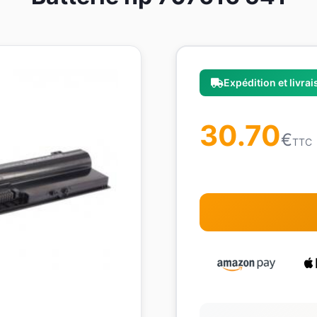
Expédition et livra
30.70
€
TTC