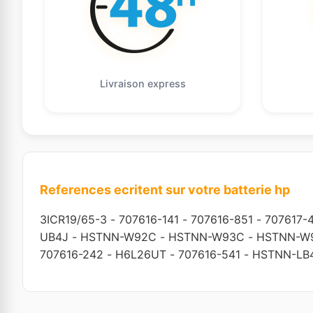
Livraison express
References ecritent sur votre batterie hp
3ICR19/65-3
-
707616-141
-
707616-851
-
707617-
UB4J
-
HSTNN-W92C
-
HSTNN-W93C
-
HSTNN-W
707616-242
-
H6L26UT
-
707616-541
-
HSTNN-LB