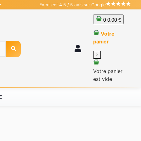
é
Excellent 4.5 / 5 avis sur Google
0
0,00 €
Votre
panier
×
Votre panier
est vide
E