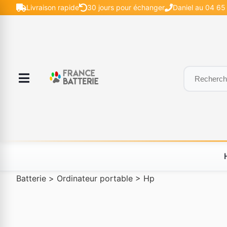
Livraison rapide
30 jours pour échanger
Daniel au 04 65 
Batterie
>
Ordinateur portable
>
Hp