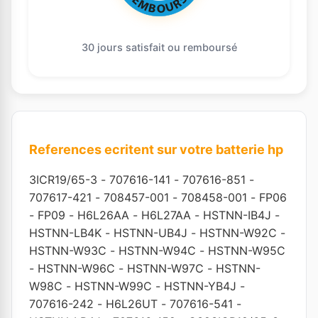
30 jours satisfait ou remboursé
References ecritent sur votre batterie hp
3ICR19/65-3
-
707616-141
-
707616-851
-
707617-421
-
708457-001
-
708458-001
-
FP06
-
FP09
-
H6L26AA
-
H6L27AA
-
HSTNN-IB4J
-
HSTNN-LB4K
-
HSTNN-UB4J
-
HSTNN-W92C
-
HSTNN-W93C
-
HSTNN-W94C
-
HSTNN-W95C
-
HSTNN-W96C
-
HSTNN-W97C
-
HSTNN-
W98C
-
HSTNN-W99C
-
HSTNN-YB4J
-
707616-242
-
H6L26UT
-
707616-541
-