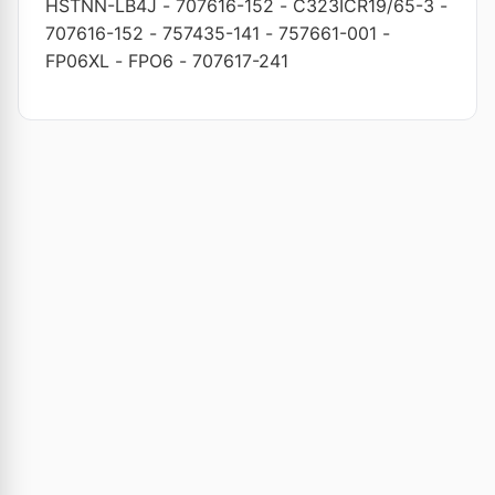
HSTNN-LB4J
-
707616-152
-
C323ICR19/65-3
-
707616-152
-
757435-141
-
757661-001
-
FP06XL
-
FPO6
-
707617-241