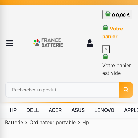
0
0,00 €
Votre
panier
×
Votre panier
est vide
HP
DELL
ACER
ASUS
LENOVO
APPL
Batterie
>
Ordinateur portable
>
Hp