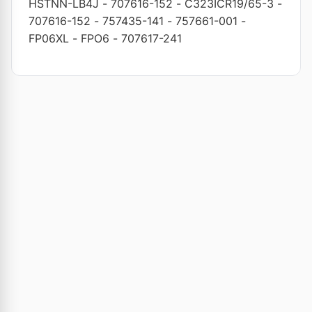
HSTNN-LB4J
-
707616-152
-
C323ICR19/65-3
-
707616-152
-
757435-141
-
757661-001
-
FP06XL
-
FPO6
-
707617-241