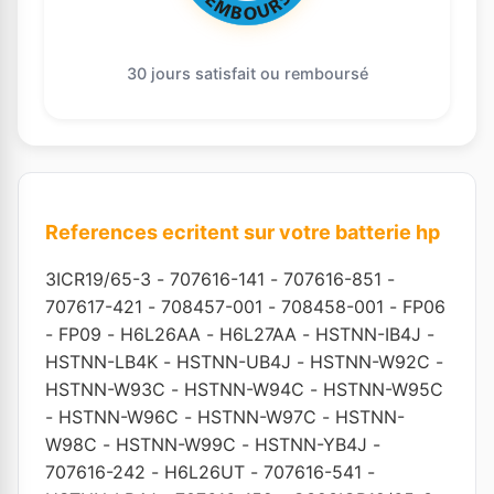
30 jours satisfait ou remboursé
References ecritent sur votre batterie hp
3ICR19/65-3
-
707616-141
-
707616-851
-
707617-421
-
708457-001
-
708458-001
-
FP06
-
FP09
-
H6L26AA
-
H6L27AA
-
HSTNN-IB4J
-
HSTNN-LB4K
-
HSTNN-UB4J
-
HSTNN-W92C
-
HSTNN-W93C
-
HSTNN-W94C
-
HSTNN-W95C
-
HSTNN-W96C
-
HSTNN-W97C
-
HSTNN-
W98C
-
HSTNN-W99C
-
HSTNN-YB4J
-
707616-242
-
H6L26UT
-
707616-541
-