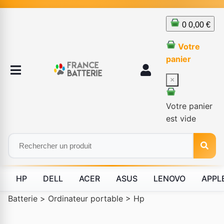
0
0,00 €
Votre
panier
×
Votre panier
est vide
HP
DELL
ACER
ASUS
LENOVO
APPL
Batterie
>
Ordinateur portable
>
Hp