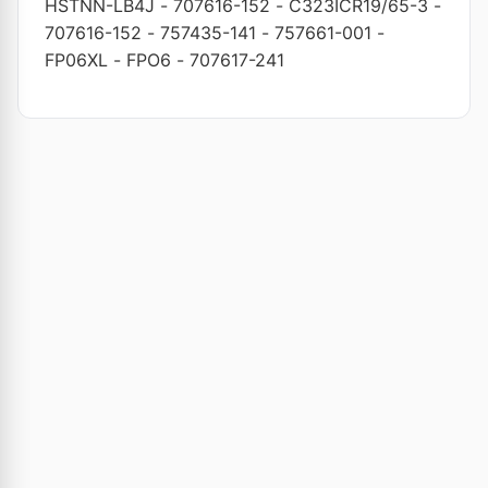
HSTNN-LB4J
-
707616-152
-
C323ICR19/65-3
-
707616-152
-
757435-141
-
757661-001
-
FP06XL
-
FPO6
-
707617-241