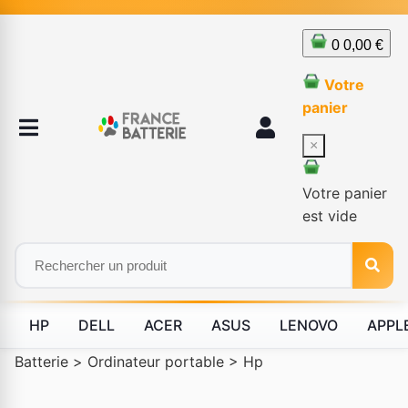
0
0,00 €
Votre
panier
×
Votre panier
est vide
HP
DELL
ACER
ASUS
LENOVO
APPL
Batterie
>
Ordinateur portable
>
Hp