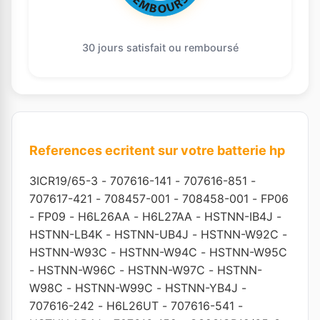
30 jours satisfait ou remboursé
References ecritent sur votre batterie hp
3ICR19/65-3
-
707616-141
-
707616-851
-
707617-421
-
708457-001
-
708458-001
-
FP06
-
FP09
-
H6L26AA
-
H6L27AA
-
HSTNN-IB4J
-
HSTNN-LB4K
-
HSTNN-UB4J
-
HSTNN-W92C
-
HSTNN-W93C
-
HSTNN-W94C
-
HSTNN-W95C
-
HSTNN-W96C
-
HSTNN-W97C
-
HSTNN-
W98C
-
HSTNN-W99C
-
HSTNN-YB4J
-
707616-242
-
H6L26UT
-
707616-541
-