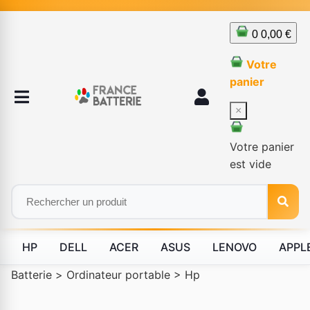
0
0,00 €
Votre
panier
×
Votre panier
est vide
HP
DELL
ACER
ASUS
LENOVO
APPL
Batterie
>
Ordinateur portable
>
Hp