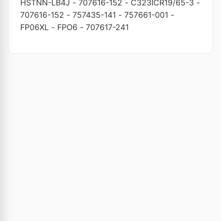
HSTNN-LB4J
-
707616-152
-
C323ICR19/65-3
-
707616-152
-
757435-141
-
757661-001
-
FP06XL
-
FPO6
-
707617-241