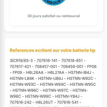
30 jours satisfait ou remboursé
References ecritent sur votre batterie hp
3ICR19/65-3
-
707616-141
-
707616-851
-
707617-421
-
708457-001
-
708458-001
-
FP06
-
FP09
-
H6L26AA
-
H6L27AA
-
HSTNN-IB4J
-
HSTNN-LB4K
-
HSTNN-UB4J
-
HSTNN-W92C
-
HSTNN-W93C
-
HSTNN-W94C
-
HSTNN-W95C
-
HSTNN-W96C
-
HSTNN-W97C
-
HSTNN-
W98C
-
HSTNN-W99C
-
HSTNN-YB4J
-
707616-242
-
H6L26UT
-
707616-541
-