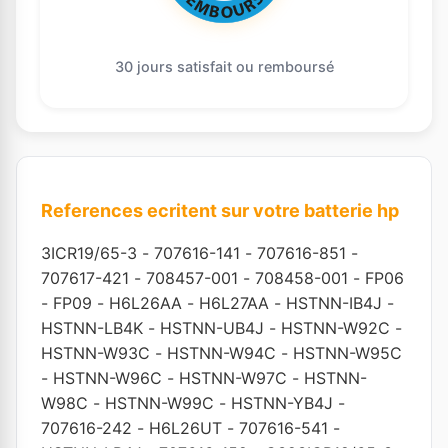
30 jours satisfait ou remboursé
References ecritent sur votre batterie hp
3ICR19/65-3
-
707616-141
-
707616-851
-
707617-421
-
708457-001
-
708458-001
-
FP06
-
FP09
-
H6L26AA
-
H6L27AA
-
HSTNN-IB4J
-
HSTNN-LB4K
-
HSTNN-UB4J
-
HSTNN-W92C
-
HSTNN-W93C
-
HSTNN-W94C
-
HSTNN-W95C
-
HSTNN-W96C
-
HSTNN-W97C
-
HSTNN-
W98C
-
HSTNN-W99C
-
HSTNN-YB4J
-
707616-242
-
H6L26UT
-
707616-541
-