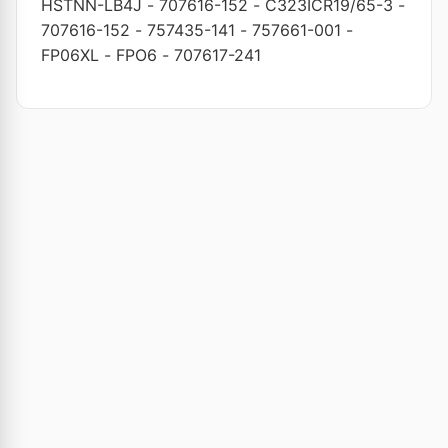
HSTNN-LB4J
-
707616-152
-
C323ICR19/65-3
-
707616-152
-
757435-141
-
757661-001
-
FP06XL
-
FPO6
-
707617-241