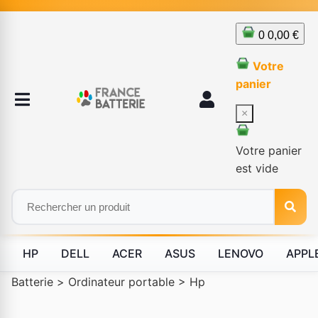
0
0,00 €
Votre
panier
×
Votre panier
est vide
HP
DELL
ACER
ASUS
LENOVO
APPL
Batterie
>
Ordinateur portable
>
Hp