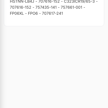
HSTNN-LB4J
-
707616-152
-
C323ICR19/65-3
-
707616-152
-
757435-141
-
757661-001
-
FP06XL
-
FPO6
-
707617-241