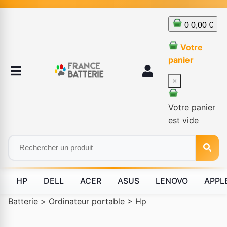
0
0,00 €
Votre
panier
×
Votre panier
est vide
HP
DELL
ACER
ASUS
LENOVO
APPL
Batterie
>
Ordinateur portable
>
Hp