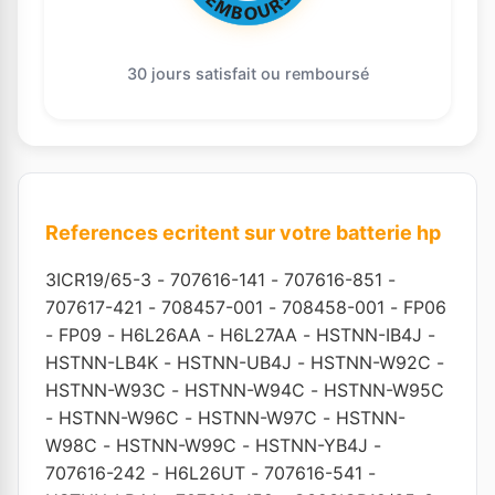
30 jours satisfait ou remboursé
References ecritent sur votre batterie hp
3ICR19/65-3
-
707616-141
-
707616-851
-
707617-421
-
708457-001
-
708458-001
-
FP06
-
FP09
-
H6L26AA
-
H6L27AA
-
HSTNN-IB4J
-
HSTNN-LB4K
-
HSTNN-UB4J
-
HSTNN-W92C
-
HSTNN-W93C
-
HSTNN-W94C
-
HSTNN-W95C
-
HSTNN-W96C
-
HSTNN-W97C
-
HSTNN-
W98C
-
HSTNN-W99C
-
HSTNN-YB4J
-
707616-242
-
H6L26UT
-
707616-541
-