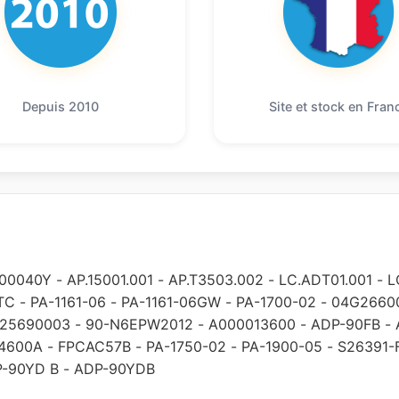
Depuis 2010
Site et stock en Fran
00040Y
-
AP.15001.001
-
AP.T3503.002
-
LC.ADT01.001
-
L
TC
-
PA-1161-06
-
PA-1161-06GW
-
PA-1700-02
-
04G2660
25690003
-
90-N6EPW2012
-
A000013600
-
ADP-90FB
-
4600A
-
FPCAC57B
-
PA-1750-02
-
PA-1900-05
-
S26391-
-90YD B
-
ADP-90YDB