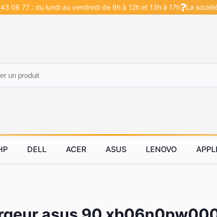
43 08 77 : du lundi au vendredi de 9h à 12h et 13h à 17h
La sociét
HP
DELL
ACER
ASUS
LENOVO
APPL
rgeur asus 90 xb06n0pw00