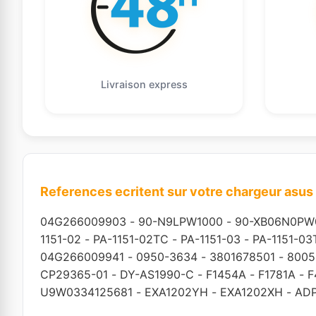
Livraison express
References ecritent sur votre chargeur asus
04G266009903
-
90-N9LPW1000
-
90-XB06N0PW
1151-02
-
PA-1151-02TC
-
PA-1151-03
-
PA-1151-03
04G266009941
-
0950-3634
-
3801678501
-
8005
CP29365-01
-
DY-AS1990-C
-
F1454A
-
F1781A
-
F
U9W0334125681
-
EXA1202YH
-
EXA1202XH
-
ADP