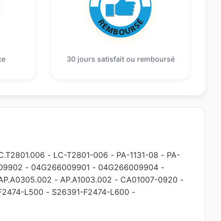
ce
30 jours satisfait ou remboursé
C.T2801.006
-
LC-T2801-006
-
PA-1131-08
-
PA-
09902
-
04G266009901
-
04G266009904
-
AP.A0305.002
-
AP.A1003.002
-
CA01007-0920
-
F2474-L500
-
S26391-F2474-L600
-