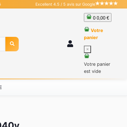
é
Excellent 4.5 / 5 avis sur Google
0
0,00 €
Votre
panier
×
Votre panier
est vide
E
040y