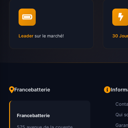
Leader
sur le marché!
30 Jou
Francebatterie
Inform
Conta
Qui 
Francebatterie
Garan
575 avenue de la coueste