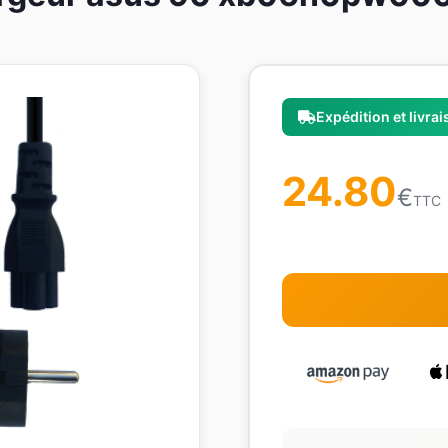
Expédition et livra
24.80
€
TTC