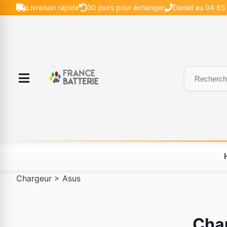
Livraison rapide
30 jours pour échanger
Daniel au 04 65 
Chargeur
>
Asus
Cha