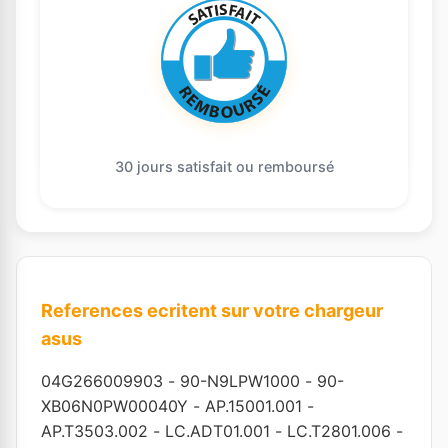
30 jours satisfait ou remboursé
References ecritent sur votre chargeur
asus
04G266009903
-
90-N9LPW1000
-
90-
XB06N0PW00040Y
-
AP.15001.001
-
AP.T3503.002
-
LC.ADT01.001
-
LC.T2801.006
-