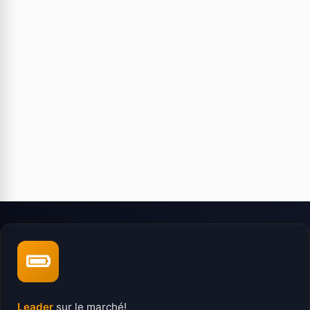
Leader
sur le marché!