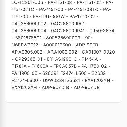
LC-T2801-006
-
PA-1131-08
-
PA-1151-02
-
PA-
1151-02TC
-
PA-1151-03
-
PA-1151-03TC
-
PA-
1161-06
-
PA-1161-06GW
-
PA-1700-02
-
04G266009902
-
04G266009901
-
04G266009904
-
04G266009941
-
0950-3634
-
3801678501
-
800525690003
-
90-
N6EPW2012
-
A000013600
-
ADP-90FB
-
AP.A0305.002
-
AP.A1003.002
-
CA01007-0920
-
CP29365-01
-
DY-AS1990-C
-
F1454A
-
F1781A
-
F4600A
-
FPCAC57B
-
PA-1750-02
-
PA-1900-05
-
S26391-F2474-L500
-
S26391-
F2474-L600
-
U9W0334125681
-
EXA1202YH
-
EXA1202XH
-
ADP-90YD B
-
ADP-90YDB