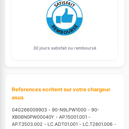
30 jours satisfait ou remboursé
References ecritent sur votre chargeur
asus
04G266009903
-
90-N9LPW1000
-
90-
XB06N0PW00040Y
-
AP.15001.001
-
AP.T3503.002
-
LC.ADT01.001
-
LC.T2801.006
-