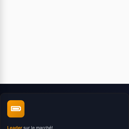
Leader
sur le marché!