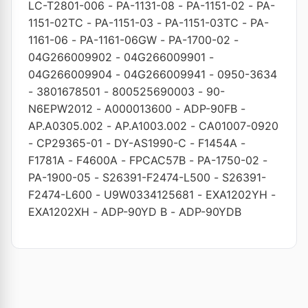
LC-T2801-006
-
PA-1131-08
-
PA-1151-02
-
PA-
1151-02TC
-
PA-1151-03
-
PA-1151-03TC
-
PA-
1161-06
-
PA-1161-06GW
-
PA-1700-02
-
04G266009902
-
04G266009901
-
04G266009904
-
04G266009941
-
0950-3634
-
3801678501
-
800525690003
-
90-
N6EPW2012
-
A000013600
-
ADP-90FB
-
AP.A0305.002
-
AP.A1003.002
-
CA01007-0920
-
CP29365-01
-
DY-AS1990-C
-
F1454A
-
F1781A
-
F4600A
-
FPCAC57B
-
PA-1750-02
-
PA-1900-05
-
S26391-F2474-L500
-
S26391-
F2474-L600
-
U9W0334125681
-
EXA1202YH
-
EXA1202XH
-
ADP-90YD B
-
ADP-90YDB