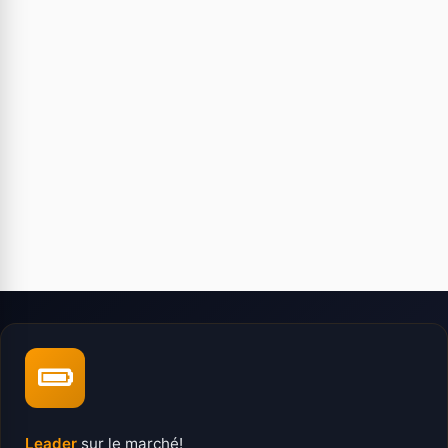
Leader
sur le marché!