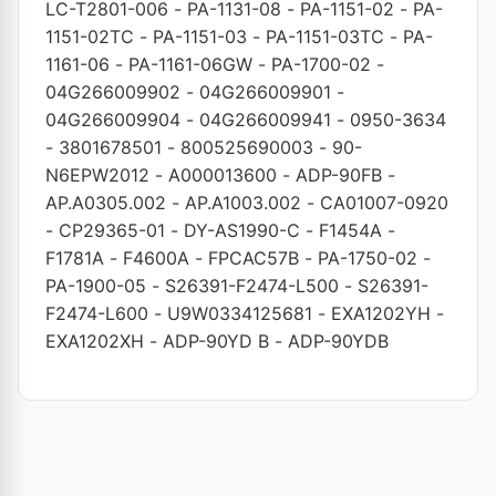
LC-T2801-006
-
PA-1131-08
-
PA-1151-02
-
PA-
1151-02TC
-
PA-1151-03
-
PA-1151-03TC
-
PA-
1161-06
-
PA-1161-06GW
-
PA-1700-02
-
04G266009902
-
04G266009901
-
04G266009904
-
04G266009941
-
0950-3634
-
3801678501
-
800525690003
-
90-
N6EPW2012
-
A000013600
-
ADP-90FB
-
AP.A0305.002
-
AP.A1003.002
-
CA01007-0920
-
CP29365-01
-
DY-AS1990-C
-
F1454A
-
F1781A
-
F4600A
-
FPCAC57B
-
PA-1750-02
-
PA-1900-05
-
S26391-F2474-L500
-
S26391-
F2474-L600
-
U9W0334125681
-
EXA1202YH
-
EXA1202XH
-
ADP-90YD B
-
ADP-90YDB