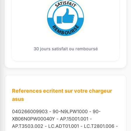
30 jours satisfait ou remboursé
References ecritent sur votre chargeur
asus
04G266009903
-
90-N9LPW1000
-
90-
XB06N0PW00040Y
-
AP.15001.001
-
AP.T3503.002
-
LC.ADT01.001
-
LC.T2801.006
-