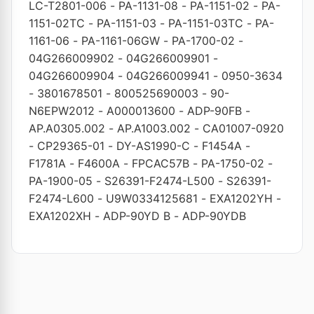
LC-T2801-006
-
PA-1131-08
-
PA-1151-02
-
PA-
1151-02TC
-
PA-1151-03
-
PA-1151-03TC
-
PA-
1161-06
-
PA-1161-06GW
-
PA-1700-02
-
04G266009902
-
04G266009901
-
04G266009904
-
04G266009941
-
0950-3634
-
3801678501
-
800525690003
-
90-
N6EPW2012
-
A000013600
-
ADP-90FB
-
AP.A0305.002
-
AP.A1003.002
-
CA01007-0920
-
CP29365-01
-
DY-AS1990-C
-
F1454A
-
F1781A
-
F4600A
-
FPCAC57B
-
PA-1750-02
-
PA-1900-05
-
S26391-F2474-L500
-
S26391-
F2474-L600
-
U9W0334125681
-
EXA1202YH
-
EXA1202XH
-
ADP-90YD B
-
ADP-90YDB