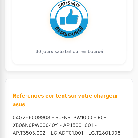
30 jours satisfait ou remboursé
References ecritent sur votre chargeur
asus
04G266009903
-
90-N9LPW1000
-
90-
XB06N0PW00040Y
-
AP.15001.001
-
AP.T3503.002
-
LC.ADT01.001
-
LC.T2801.006
-