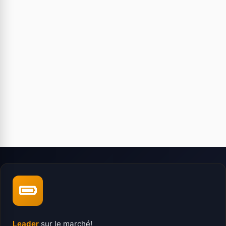
Leader
sur le marché!