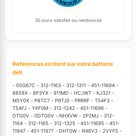
30 jours satisfait ou remboursé
References ecritent sur votre batterie
dell
-
05G67C
-
312-1163
-
312-1311
-
451-11694
-
8858X
-
8P3YX
-
911MD
-
HCJWT
-
KJ321
-
M5Y0X
-
P8TC7
-
P9TJ0
-
PRRRF
-
T54F3
-
T54FJ
-
YKF0M
-
312-1242
-
451-11696
-
DTG0V
-
0DTG0V
-
NHXVW
-
2P2MJ
-
312-
1164
-
312-1165
-
312-1325
-
451-11695
-
451-
11947
-
451-11977
-
DHT0W
-
R48V3
-
2VYF5
-