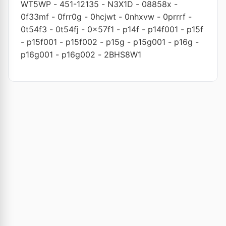
WT5WP
-
451-12135
-
N3X1D
-
08858x
-
0f33mf
-
0frr0g
-
0hcjwt
-
0nhxvw
-
0prrrf
-
0t54f3
-
0t54fj
-
0x57f1
-
p14f
-
p14f001
-
p15f
-
p15f001
-
p15f002
-
p15g
-
p15g001
-
p16g
-
p16g001
-
p16g002
-
2BHS8W1