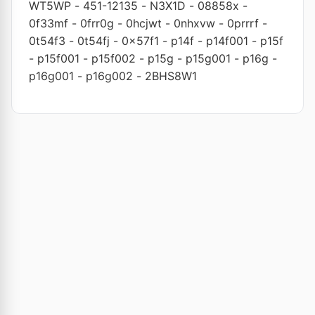
WT5WP
-
451-12135
-
N3X1D
-
08858x
-
0f33mf
-
0frr0g
-
0hcjwt
-
0nhxvw
-
0prrrf
-
0t54f3
-
0t54fj
-
0x57f1
-
p14f
-
p14f001
-
p15f
-
p15f001
-
p15f002
-
p15g
-
p15g001
-
p16g
-
p16g001
-
p16g002
-
2BHS8W1