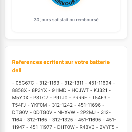
30 jours satisfait ou remboursé
References ecritent sur votre batterie
dell
-
05G67C
-
312-1163
-
312-1311
-
451-11694
-
8858X
-
8P3YX
-
911MD
-
HCJWT
-
KJ321
-
M5Y0X
-
P8TC7
-
P9TJ0
-
PRRRF
-
T54F3
-
T54FJ
-
YKF0M
-
312-1242
-
451-11696
-
DTG0V
-
0DTG0V
-
NHXVW
-
2P2MJ
-
312-
1164
-
312-1165
-
312-1325
-
451-11695
-
451-
11947
-
451-11977
-
DHT0W
-
R48V3
-
2VYF5
-