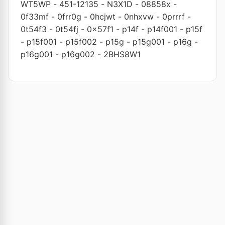
WT5WP
-
451-12135
-
N3X1D
-
08858x
-
0f33mf
-
0frr0g
-
0hcjwt
-
0nhxvw
-
0prrrf
-
0t54f3
-
0t54fj
-
0x57f1
-
p14f
-
p14f001
-
p15f
-
p15f001
-
p15f002
-
p15g
-
p15g001
-
p16g
-
p16g001
-
p16g002
-
2BHS8W1