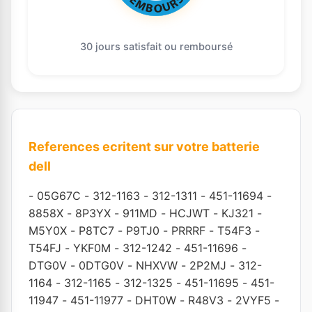
30 jours satisfait ou remboursé
References ecritent sur votre batterie
dell
-
05G67C
-
312-1163
-
312-1311
-
451-11694
-
8858X
-
8P3YX
-
911MD
-
HCJWT
-
KJ321
-
M5Y0X
-
P8TC7
-
P9TJ0
-
PRRRF
-
T54F3
-
T54FJ
-
YKF0M
-
312-1242
-
451-11696
-
DTG0V
-
0DTG0V
-
NHXVW
-
2P2MJ
-
312-
1164
-
312-1165
-
312-1325
-
451-11695
-
451-
11947
-
451-11977
-
DHT0W
-
R48V3
-
2VYF5
-