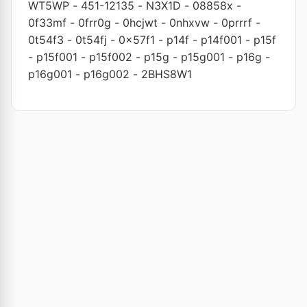
WT5WP
-
451-12135
-
N3X1D
-
08858x
-
0f33mf
-
0frr0g
-
0hcjwt
-
0nhxvw
-
0prrrf
-
0t54f3
-
0t54fj
-
0x57f1
-
p14f
-
p14f001
-
p15f
-
p15f001
-
p15f002
-
p15g
-
p15g001
-
p16g
-
p16g001
-
p16g002
-
2BHS8W1