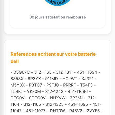
30 jours satisfait ou remboursé
References ecritent sur votre batterie
dell
-
05G67C
-
312-1163
-
312-1311
-
451-11694
-
8858X
-
8P3YX
-
911MD
-
HCJWT
-
KJ321
-
M5Y0X
-
P8TC7
-
P9TJ0
-
PRRRF
-
T54F3
-
T54FJ
-
YKF0M
-
312-1242
-
451-11696
-
DTG0V
-
0DTG0V
-
NHXVW
-
2P2MJ
-
312-
1164
-
312-1165
-
312-1325
-
451-11695
-
451-
11947
-
451-11977
-
DHT0W
-
R48V3
-
2VYF5
-