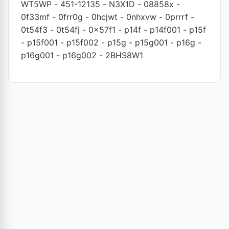
WT5WP
-
451-12135
-
N3X1D
-
08858x
-
0f33mf
-
0frr0g
-
0hcjwt
-
0nhxvw
-
0prrrf
-
0t54f3
-
0t54fj
-
0x57f1
-
p14f
-
p14f001
-
p15f
-
p15f001
-
p15f002
-
p15g
-
p15g001
-
p16g
-
p16g001
-
p16g002
-
2BHS8W1