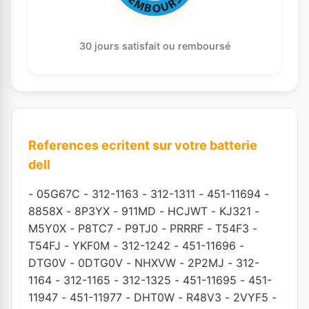
30 jours satisfait ou remboursé
References ecritent sur votre batterie
dell
-
05G67C
-
312-1163
-
312-1311
-
451-11694
-
8858X
-
8P3YX
-
911MD
-
HCJWT
-
KJ321
-
M5Y0X
-
P8TC7
-
P9TJ0
-
PRRRF
-
T54F3
-
T54FJ
-
YKF0M
-
312-1242
-
451-11696
-
DTG0V
-
0DTG0V
-
NHXVW
-
2P2MJ
-
312-
1164
-
312-1165
-
312-1325
-
451-11695
-
451-
11947
-
451-11977
-
DHT0W
-
R48V3
-
2VYF5
-