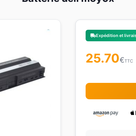
Expédition et livra
25.70
€
TTC