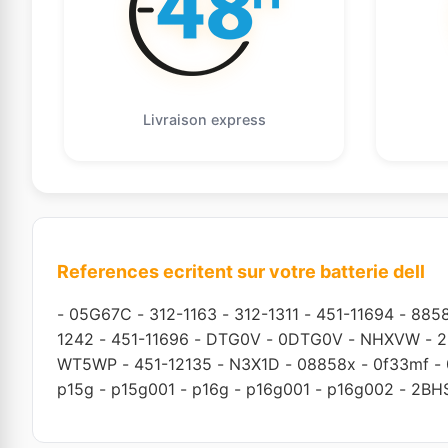
Livraison express
References ecritent sur votre batterie dell
-
05G67C
-
312-1163
-
312-1311
-
451-11694
-
885
1242
-
451-11696
-
DTG0V
-
0DTG0V
-
NHXVW
-
2
WT5WP
-
451-12135
-
N3X1D
-
08858x
-
0f33mf
-
p15g
-
p15g001
-
p16g
-
p16g001
-
p16g002
-
2BH