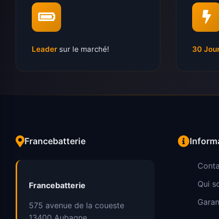
Leader
sur le marché!
30 Jou
Francebatterie
Inform
Conta
Qui 
Francebatterie
Garan
575 avenue de la coueste
13400
Aubagne