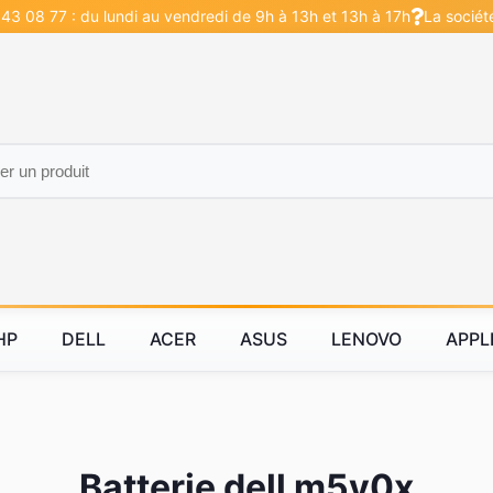
43 08 77 : du lundi au vendredi de 9h à 13h et 13h à 17h
La sociét
HP
DELL
ACER
ASUS
LENOVO
APPL
Batterie dell m5y0x