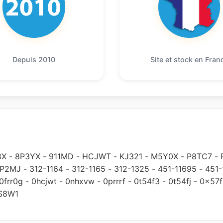
Depuis 2010
Site et stock en Fran
8X
-
8P3YX
-
911MD
-
HCJWT
-
KJ321
-
M5Y0X
-
P8TC7
-
P2MJ
-
312-1164
-
312-1165
-
312-1325
-
451-11695
-
451-
0frr0g
-
0hcjwt
-
0nhxvw
-
0prrrf
-
0t54f3
-
0t54fj
-
0x57f
S8W1