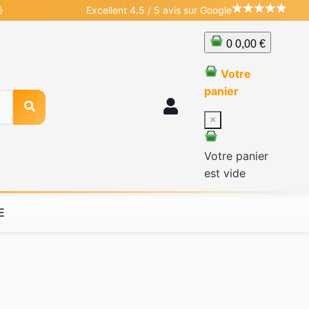
é
Excellent 4.5 / 5 avis sur Google
0
0,00 €
Votre
panier
×
Votre panier
est vide
E