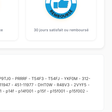
ce
30 jours satisfait ou remboursé
P9TJ0
-
PRRRF
-
T54F3
-
T54FJ
-
YKF0M
-
312-
11947
-
451-11977
-
DHT0W
-
R48V3
-
2VYF5
-
1
-
p14f
-
p14f001
-
p15f
-
p15f001
-
p15f002
-