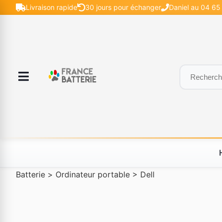
Livraison rapide
30 jours pour échanger
Daniel au 04 65 
Batterie
>
Ordinateur portable
>
Dell