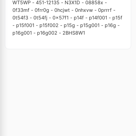
WT5WP
-
451-12135
-
N3X1D
-
08858x
-
0f33mf
-
0frr0g
-
0hcjwt
-
0nhxvw
-
0prrrf
-
0t54f3
-
0t54fj
-
0x57f1
-
p14f
-
p14f001
-
p15f
-
p15f001
-
p15f002
-
p15g
-
p15g001
-
p16g
-
p16g001
-
p16g002
-
2BHS8W1