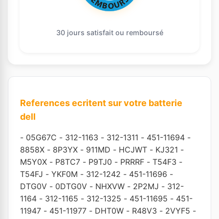
30 jours satisfait ou remboursé
References ecritent sur votre batterie
dell
-
05G67C
-
312-1163
-
312-1311
-
451-11694
-
8858X
-
8P3YX
-
911MD
-
HCJWT
-
KJ321
-
M5Y0X
-
P8TC7
-
P9TJ0
-
PRRRF
-
T54F3
-
T54FJ
-
YKF0M
-
312-1242
-
451-11696
-
DTG0V
-
0DTG0V
-
NHXVW
-
2P2MJ
-
312-
1164
-
312-1165
-
312-1325
-
451-11695
-
451-
11947
-
451-11977
-
DHT0W
-
R48V3
-
2VYF5
-