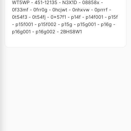
WT5WP
-
451-12135
-
N3X1D
-
08858x
-
0f33mf
-
0frr0g
-
0hcjwt
-
0nhxvw
-
0prrrf
-
0t54f3
-
0t54fj
-
0x57f1
-
p14f
-
p14f001
-
p15f
-
p15f001
-
p15f002
-
p15g
-
p15g001
-
p16g
-
p16g001
-
p16g002
-
2BHS8W1