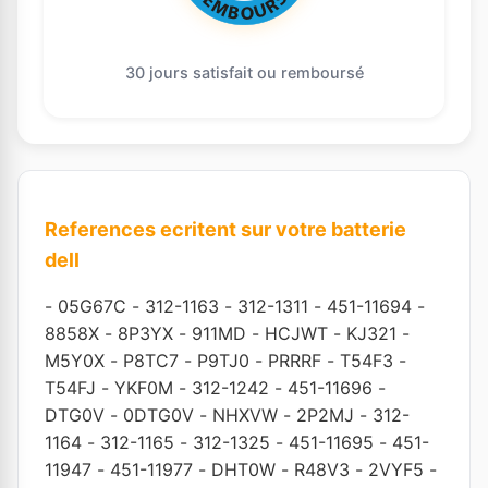
30 jours satisfait ou remboursé
References ecritent sur votre batterie
dell
-
05G67C
-
312-1163
-
312-1311
-
451-11694
-
8858X
-
8P3YX
-
911MD
-
HCJWT
-
KJ321
-
M5Y0X
-
P8TC7
-
P9TJ0
-
PRRRF
-
T54F3
-
T54FJ
-
YKF0M
-
312-1242
-
451-11696
-
DTG0V
-
0DTG0V
-
NHXVW
-
2P2MJ
-
312-
1164
-
312-1165
-
312-1325
-
451-11695
-
451-
11947
-
451-11977
-
DHT0W
-
R48V3
-
2VYF5
-