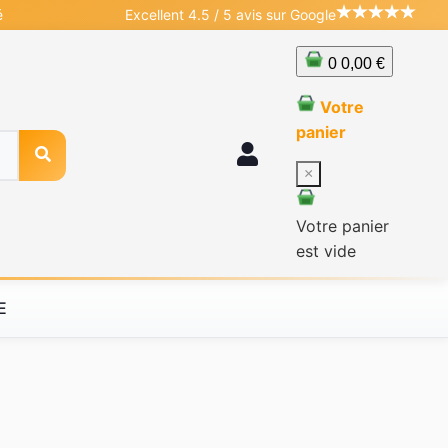
é
Excellent 4.5 / 5 avis sur Google
0
0,00 €
Votre
panier
×
Votre panier
est vide
E