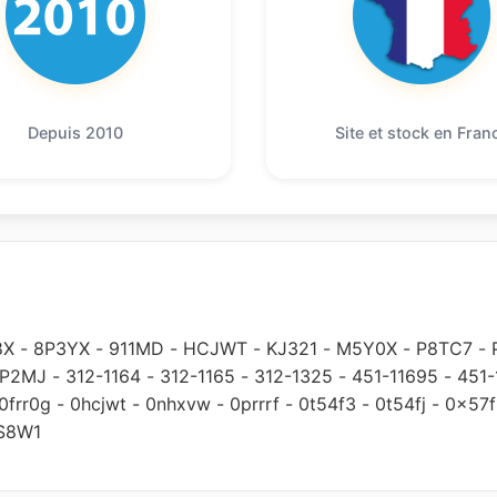
Depuis 2010
Site et stock en Fran
8X
-
8P3YX
-
911MD
-
HCJWT
-
KJ321
-
M5Y0X
-
P8TC7
-
P2MJ
-
312-1164
-
312-1165
-
312-1325
-
451-11695
-
451-
0frr0g
-
0hcjwt
-
0nhxvw
-
0prrrf
-
0t54f3
-
0t54fj
-
0x57f
S8W1