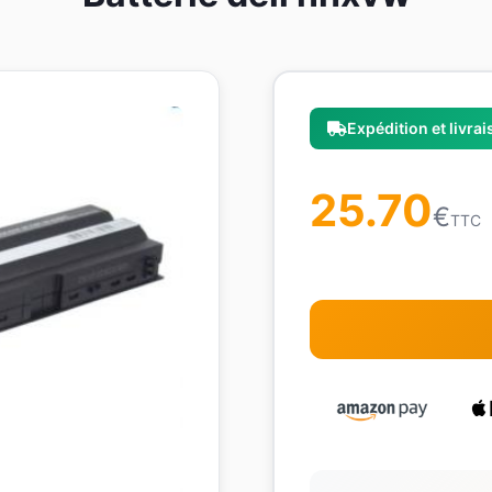
Expédition et livra
25.70
€
TTC