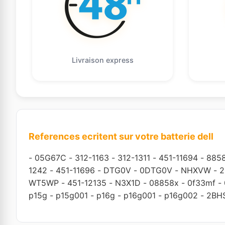
Livraison express
References ecritent sur votre batterie dell
-
05G67C
-
312-1163
-
312-1311
-
451-11694
-
885
1242
-
451-11696
-
DTG0V
-
0DTG0V
-
NHXVW
-
2
WT5WP
-
451-12135
-
N3X1D
-
08858x
-
0f33mf
-
p15g
-
p15g001
-
p16g
-
p16g001
-
p16g002
-
2BH