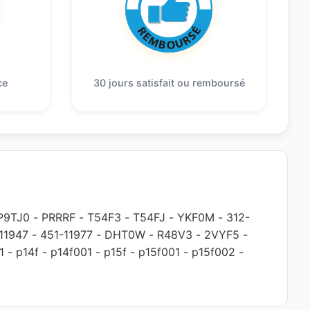
ce
30 jours satisfait ou remboursé
P9TJ0
-
PRRRF
-
T54F3
-
T54FJ
-
YKF0M
-
312-
11947
-
451-11977
-
DHT0W
-
R48V3
-
2VYF5
-
1
-
p14f
-
p14f001
-
p15f
-
p15f001
-
p15f002
-