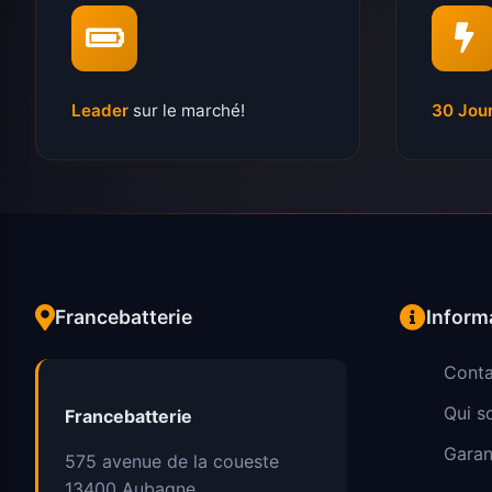
Leader
sur le marché!
30 Jou
Francebatterie
Inform
Conta
Qui 
Francebatterie
Garan
575 avenue de la coueste
13400
Aubagne