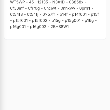
WT5WP
-
451-12135
-
N3X1D
-
08858x
-
0f33mf
-
0frr0g
-
0hcjwt
-
0nhxvw
-
0prrrf
-
0t54f3
-
0t54fj
-
0x57f1
-
p14f
-
p14f001
-
p15f
-
p15f001
-
p15f002
-
p15g
-
p15g001
-
p16g
-
p16g001
-
p16g002
-
2BHS8W1