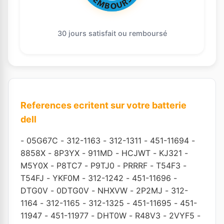
30 jours satisfait ou remboursé
References ecritent sur votre batterie
dell
-
05G67C
-
312-1163
-
312-1311
-
451-11694
-
8858X
-
8P3YX
-
911MD
-
HCJWT
-
KJ321
-
M5Y0X
-
P8TC7
-
P9TJ0
-
PRRRF
-
T54F3
-
T54FJ
-
YKF0M
-
312-1242
-
451-11696
-
DTG0V
-
0DTG0V
-
NHXVW
-
2P2MJ
-
312-
1164
-
312-1165
-
312-1325
-
451-11695
-
451-
11947
-
451-11977
-
DHT0W
-
R48V3
-
2VYF5
-