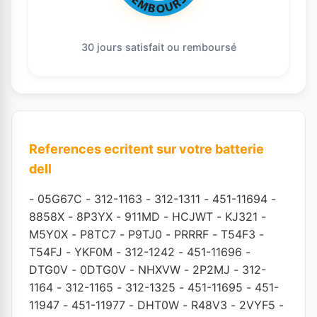
30 jours satisfait ou remboursé
References ecritent sur votre batterie
dell
-
05G67C
-
312-1163
-
312-1311
-
451-11694
-
8858X
-
8P3YX
-
911MD
-
HCJWT
-
KJ321
-
M5Y0X
-
P8TC7
-
P9TJ0
-
PRRRF
-
T54F3
-
T54FJ
-
YKF0M
-
312-1242
-
451-11696
-
DTG0V
-
0DTG0V
-
NHXVW
-
2P2MJ
-
312-
1164
-
312-1165
-
312-1325
-
451-11695
-
451-
11947
-
451-11977
-
DHT0W
-
R48V3
-
2VYF5
-