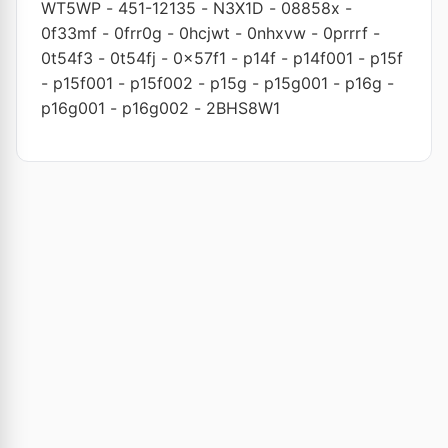
WT5WP
-
451-12135
-
N3X1D
-
08858x
-
0f33mf
-
0frr0g
-
0hcjwt
-
0nhxvw
-
0prrrf
-
0t54f3
-
0t54fj
-
0x57f1
-
p14f
-
p14f001
-
p15f
-
p15f001
-
p15f002
-
p15g
-
p15g001
-
p16g
-
p16g001
-
p16g002
-
2BHS8W1