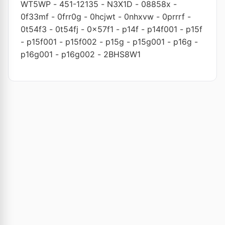
WT5WP
-
451-12135
-
N3X1D
-
08858x
-
0f33mf
-
0frr0g
-
0hcjwt
-
0nhxvw
-
0prrrf
-
0t54f3
-
0t54fj
-
0x57f1
-
p14f
-
p14f001
-
p15f
-
p15f001
-
p15f002
-
p15g
-
p15g001
-
p16g
-
p16g001
-
p16g002
-
2BHS8W1