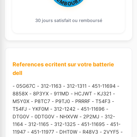
30 jours satisfait ou remboursé
References ecritent sur votre batterie
dell
-
05G67C
-
312-1163
-
312-1311
-
451-11694
-
8858X
-
8P3YX
-
911MD
-
HCJWT
-
KJ321
-
M5Y0X
-
P8TC7
-
P9TJ0
-
PRRRF
-
T54F3
-
T54FJ
-
YKF0M
-
312-1242
-
451-11696
-
DTG0V
-
0DTG0V
-
NHXVW
-
2P2MJ
-
312-
1164
-
312-1165
-
312-1325
-
451-11695
-
451-
11947
-
451-11977
-
DHT0W
-
R48V3
-
2VYF5
-