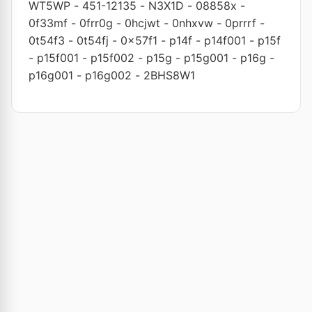
WT5WP
-
451-12135
-
N3X1D
-
08858x
-
0f33mf
-
0frr0g
-
0hcjwt
-
0nhxvw
-
0prrrf
-
0t54f3
-
0t54fj
-
0x57f1
-
p14f
-
p14f001
-
p15f
-
p15f001
-
p15f002
-
p15g
-
p15g001
-
p16g
-
p16g001
-
p16g002
-
2BHS8W1