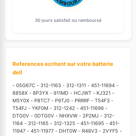
30 jours satisfait ou remboursé
References ecritent sur votre batterie
dell
-
05G67C
-
312-1163
-
312-1311
-
451-11694
-
8858X
-
8P3YX
-
911MD
-
HCJWT
-
KJ321
-
M5Y0X
-
P8TC7
-
P9TJ0
-
PRRRF
-
T54F3
-
T54FJ
-
YKF0M
-
312-1242
-
451-11696
-
DTG0V
-
0DTG0V
-
NHXVW
-
2P2MJ
-
312-
1164
-
312-1165
-
312-1325
-
451-11695
-
451-
11947
-
451-11977
-
DHT0W
-
R48V3
-
2VYF5
-