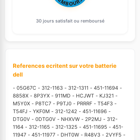
30 jours satisfait ou remboursé
References ecritent sur votre batterie
dell
-
05G67C
-
312-1163
-
312-1311
-
451-11694
-
8858X
-
8P3YX
-
911MD
-
HCJWT
-
KJ321
-
M5Y0X
-
P8TC7
-
P9TJ0
-
PRRRF
-
T54F3
-
T54FJ
-
YKF0M
-
312-1242
-
451-11696
-
DTG0V
-
0DTG0V
-
NHXVW
-
2P2MJ
-
312-
1164
-
312-1165
-
312-1325
-
451-11695
-
451-
11947
-
451-11977
-
DHT0W
-
R48V3
-
2VYF5
-