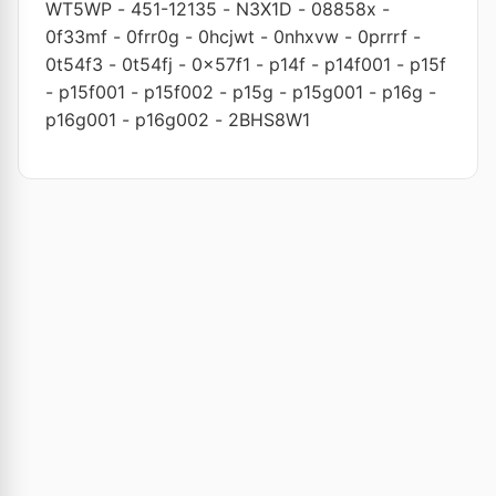
WT5WP
-
451-12135
-
N3X1D
-
08858x
-
0f33mf
-
0frr0g
-
0hcjwt
-
0nhxvw
-
0prrrf
-
0t54f3
-
0t54fj
-
0x57f1
-
p14f
-
p14f001
-
p15f
-
p15f001
-
p15f002
-
p15g
-
p15g001
-
p16g
-
p16g001
-
p16g002
-
2BHS8W1