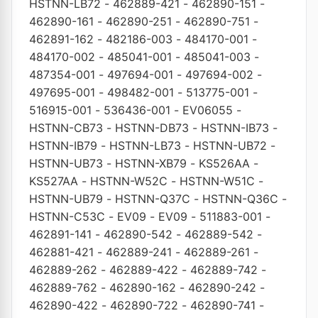
HSTNN-LB72
-
462889-421
-
462890-151
-
462890-161
-
462890-251
-
462890-751
-
462891-162
-
482186-003
-
484170-001
-
484170-002
-
485041-001
-
485041-003
-
487354-001
-
497694-001
-
497694-002
-
497695-001
-
498482-001
-
513775-001
-
516915-001
-
536436-001
-
EV06055
-
HSTNN-CB73
-
HSTNN-DB73
-
HSTNN-IB73
-
HSTNN-IB79
-
HSTNN-LB73
-
HSTNN-UB72
-
HSTNN-UB73
-
HSTNN-XB79
-
KS526AA
-
KS527AA
-
HSTNN-W52C
-
HSTNN-W51C
-
HSTNN-UB79
-
HSTNN-Q37C
-
HSTNN-Q36C
-
HSTNN-C53C
-
EV09
-
EV09
-
511883-001
-
462891-141
-
462890-542
-
462889-542
-
462881-421
-
462889-241
-
462889-261
-
462889-262
-
462889-422
-
462889-742
-
462889-762
-
462890-162
-
462890-242
-
462890-422
-
462890-722
-
462890-741
-