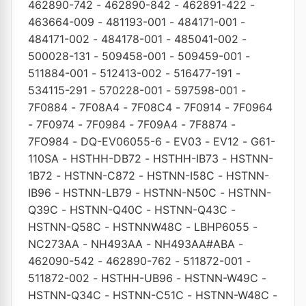
462890-742
-
462890-842
-
462891-422
-
463664-009
-
481193-001
-
484171-001
-
484171-002
-
484178-001
-
485041-002
-
500028-131
-
509458-001
-
509459-001
-
511884-001
-
512413-002
-
516477-191
-
534115-291
-
570228-001
-
597598-001
-
7F0884
-
7F08A4
-
7F08C4
-
7F0914
-
7F0964
-
7F0974
-
7F0984
-
7F09A4
-
7F8874
-
7FO984
-
DQ-EV06055-6
-
EV03
-
EV12
-
G61-
110SA
-
HSTHH-DB72
-
HSTHH-IB73
-
HSTNN-
1B72
-
HSTNN-C872
-
HSTNN-I58C
-
HSTNN-
IB96
-
HSTNN-LB79
-
HSTNN-N50C
-
HSTNN-
Q39C
-
HSTNN-Q40C
-
HSTNN-Q43C
-
HSTNN-Q58C
-
HSTNNW48C
-
LBHP6055
-
NC273AA
-
NH493AA
-
NH493AA#ABA
-
462090-542
-
462890-762
-
511872-001
-
511872-002
-
HSTHH-UB96
-
HSTNN-W49C
-
HSTNN-Q34C
-
HSTNN-C51C
-
HSTNN-W48C
-