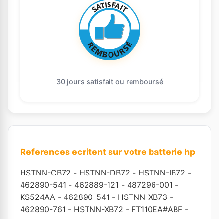
30 jours satisfait ou remboursé
References ecritent sur votre batterie hp
HSTNN-CB72
-
HSTNN-DB72
-
HSTNN-IB72
-
462890-541
-
462889-121
-
487296-001
-
KS524AA
-
462890-541
-
HSTNN-XB73
-
462890-761
-
HSTNN-XB72
-
FT110EA#ABF
-