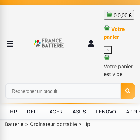
0
0,00 €
Votre
panier
×
Votre panier
est vide
HP
DELL
ACER
ASUS
LENOVO
APPL
Batterie
>
Ordinateur portable
>
Hp