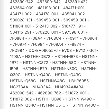
462890-742
-
462890-842
-
462891-422
-
463664-009
-
481193-001
-
484171-001
-
484171-002
-
484178-001
-
485041-002
-
500028-131
-
509458-001
-
509459-001
-
511884-001
-
512413-002
-
516477-191
-
534115-291
-
570228-001
-
597598-001
-
7F0884
-
7F08A4
-
7F08C4
-
7F0914
-
7F0964
-
7F0974
-
7F0984
-
7F09A4
-
7F8874
-
7FO984
-
DQ-EV06055-6
-
EV03
-
EV12
-
G61-
110SA
-
HSTHH-DB72
-
HSTHH-IB73
-
HSTNN-
1B72
-
HSTNN-C872
-
HSTNN-I58C
-
HSTNN-
IB96
-
HSTNN-LB79
-
HSTNN-N50C
-
HSTNN-
Q39C
-
HSTNN-Q40C
-
HSTNN-Q43C
-
HSTNN-Q58C
-
HSTNNW48C
-
LBHP6055
-
NC273AA
-
NH493AA
-
NH493AA#ABA
-
462090-542
-
462890-762
-
511872-001
-
511872-002
-
HSTHH-UB96
-
HSTNN-W49C
-
HSTNN-Q34C
-
HSTNN-C51C
-
HSTNN-W48C
-