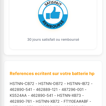
30 jours satisfait ou remboursé
References ecritent sur votre batterie hp
HSTNN-CB72
-
HSTNN-DB72
-
HSTNN-IB72
-
462890-541
-
462889-121
-
487296-001
-
KS524AA
-
462890-541
-
HSTNN-XB73
-
462890-761
-
HSTNN-XB72
-
FT110EA#ABF
-