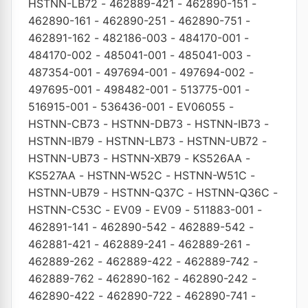
HSTNN-LB72
-
462889-421
-
462890-151
-
462890-161
-
462890-251
-
462890-751
-
462891-162
-
482186-003
-
484170-001
-
484170-002
-
485041-001
-
485041-003
-
487354-001
-
497694-001
-
497694-002
-
497695-001
-
498482-001
-
513775-001
-
516915-001
-
536436-001
-
EV06055
-
HSTNN-CB73
-
HSTNN-DB73
-
HSTNN-IB73
-
HSTNN-IB79
-
HSTNN-LB73
-
HSTNN-UB72
-
HSTNN-UB73
-
HSTNN-XB79
-
KS526AA
-
KS527AA
-
HSTNN-W52C
-
HSTNN-W51C
-
HSTNN-UB79
-
HSTNN-Q37C
-
HSTNN-Q36C
-
HSTNN-C53C
-
EV09
-
EV09
-
511883-001
-
462891-141
-
462890-542
-
462889-542
-
462881-421
-
462889-241
-
462889-261
-
462889-262
-
462889-422
-
462889-742
-
462889-762
-
462890-162
-
462890-242
-
462890-422
-
462890-722
-
462890-741
-