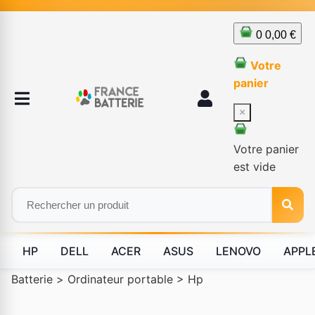
0
0,00 €
Votre
panier
×
Votre panier
est vide
HP
DELL
ACER
ASUS
LENOVO
APPL
Batterie
>
Ordinateur portable
>
Hp