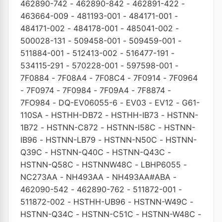
462890-742
-
462890-842
-
462891-422
-
463664-009
-
481193-001
-
484171-001
-
484171-002
-
484178-001
-
485041-002
-
500028-131
-
509458-001
-
509459-001
-
511884-001
-
512413-002
-
516477-191
-
534115-291
-
570228-001
-
597598-001
-
7F0884
-
7F08A4
-
7F08C4
-
7F0914
-
7F0964
-
7F0974
-
7F0984
-
7F09A4
-
7F8874
-
7FO984
-
DQ-EV06055-6
-
EV03
-
EV12
-
G61-
110SA
-
HSTHH-DB72
-
HSTHH-IB73
-
HSTNN-
1B72
-
HSTNN-C872
-
HSTNN-I58C
-
HSTNN-
IB96
-
HSTNN-LB79
-
HSTNN-N50C
-
HSTNN-
Q39C
-
HSTNN-Q40C
-
HSTNN-Q43C
-
HSTNN-Q58C
-
HSTNNW48C
-
LBHP6055
-
NC273AA
-
NH493AA
-
NH493AA#ABA
-
462090-542
-
462890-762
-
511872-001
-
511872-002
-
HSTHH-UB96
-
HSTNN-W49C
-
HSTNN-Q34C
-
HSTNN-C51C
-
HSTNN-W48C
-