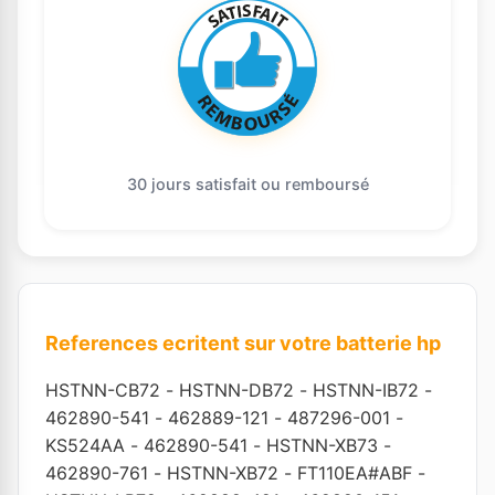
30 jours satisfait ou remboursé
References ecritent sur votre batterie hp
HSTNN-CB72
-
HSTNN-DB72
-
HSTNN-IB72
-
462890-541
-
462889-121
-
487296-001
-
KS524AA
-
462890-541
-
HSTNN-XB73
-
462890-761
-
HSTNN-XB72
-
FT110EA#ABF
-