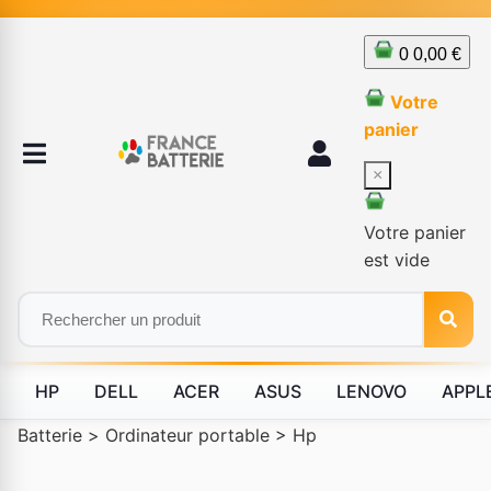
0
0,00 €
Votre
panier
×
Votre panier
est vide
HP
DELL
ACER
ASUS
LENOVO
APPL
Batterie
>
Ordinateur portable
>
Hp