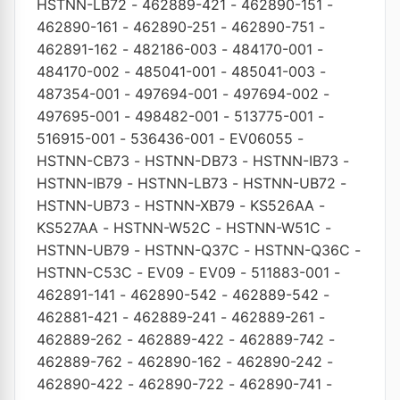
HSTNN-LB72
-
462889-421
-
462890-151
-
462890-161
-
462890-251
-
462890-751
-
462891-162
-
482186-003
-
484170-001
-
484170-002
-
485041-001
-
485041-003
-
487354-001
-
497694-001
-
497694-002
-
497695-001
-
498482-001
-
513775-001
-
516915-001
-
536436-001
-
EV06055
-
HSTNN-CB73
-
HSTNN-DB73
-
HSTNN-IB73
-
HSTNN-IB79
-
HSTNN-LB73
-
HSTNN-UB72
-
HSTNN-UB73
-
HSTNN-XB79
-
KS526AA
-
KS527AA
-
HSTNN-W52C
-
HSTNN-W51C
-
HSTNN-UB79
-
HSTNN-Q37C
-
HSTNN-Q36C
-
HSTNN-C53C
-
EV09
-
EV09
-
511883-001
-
462891-141
-
462890-542
-
462889-542
-
462881-421
-
462889-241
-
462889-261
-
462889-262
-
462889-422
-
462889-742
-
462889-762
-
462890-162
-
462890-242
-
462890-422
-
462890-722
-
462890-741
-