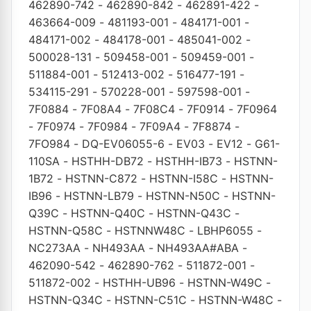
462890-742
-
462890-842
-
462891-422
-
463664-009
-
481193-001
-
484171-001
-
484171-002
-
484178-001
-
485041-002
-
500028-131
-
509458-001
-
509459-001
-
511884-001
-
512413-002
-
516477-191
-
534115-291
-
570228-001
-
597598-001
-
7F0884
-
7F08A4
-
7F08C4
-
7F0914
-
7F0964
-
7F0974
-
7F0984
-
7F09A4
-
7F8874
-
7FO984
-
DQ-EV06055-6
-
EV03
-
EV12
-
G61-
110SA
-
HSTHH-DB72
-
HSTHH-IB73
-
HSTNN-
1B72
-
HSTNN-C872
-
HSTNN-I58C
-
HSTNN-
IB96
-
HSTNN-LB79
-
HSTNN-N50C
-
HSTNN-
Q39C
-
HSTNN-Q40C
-
HSTNN-Q43C
-
HSTNN-Q58C
-
HSTNNW48C
-
LBHP6055
-
NC273AA
-
NH493AA
-
NH493AA#ABA
-
462090-542
-
462890-762
-
511872-001
-
511872-002
-
HSTHH-UB96
-
HSTNN-W49C
-
HSTNN-Q34C
-
HSTNN-C51C
-
HSTNN-W48C
-