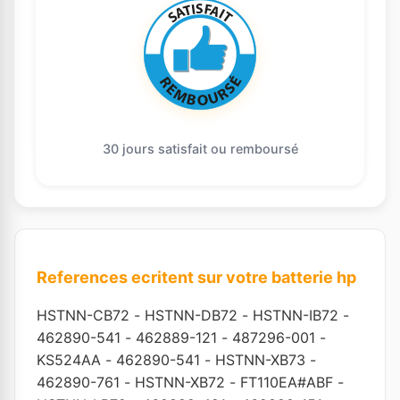
30 jours satisfait ou remboursé
References ecritent sur votre batterie hp
HSTNN-CB72
-
HSTNN-DB72
-
HSTNN-IB72
-
462890-541
-
462889-121
-
487296-001
-
KS524AA
-
462890-541
-
HSTNN-XB73
-
462890-761
-
HSTNN-XB72
-
FT110EA#ABF
-