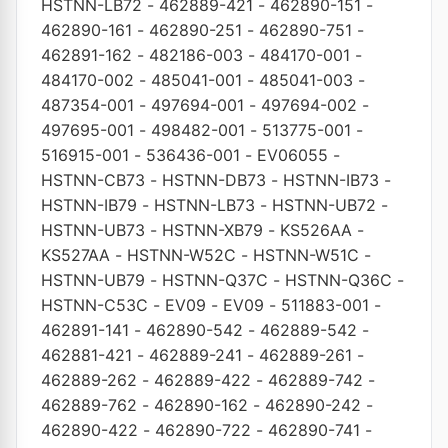
HSTNN-LB72
-
462889-421
-
462890-151
-
462890-161
-
462890-251
-
462890-751
-
462891-162
-
482186-003
-
484170-001
-
484170-002
-
485041-001
-
485041-003
-
487354-001
-
497694-001
-
497694-002
-
497695-001
-
498482-001
-
513775-001
-
516915-001
-
536436-001
-
EV06055
-
HSTNN-CB73
-
HSTNN-DB73
-
HSTNN-IB73
-
HSTNN-IB79
-
HSTNN-LB73
-
HSTNN-UB72
-
HSTNN-UB73
-
HSTNN-XB79
-
KS526AA
-
KS527AA
-
HSTNN-W52C
-
HSTNN-W51C
-
HSTNN-UB79
-
HSTNN-Q37C
-
HSTNN-Q36C
-
HSTNN-C53C
-
EV09
-
EV09
-
511883-001
-
462891-141
-
462890-542
-
462889-542
-
462881-421
-
462889-241
-
462889-261
-
462889-262
-
462889-422
-
462889-742
-
462889-762
-
462890-162
-
462890-242
-
462890-422
-
462890-722
-
462890-741
-