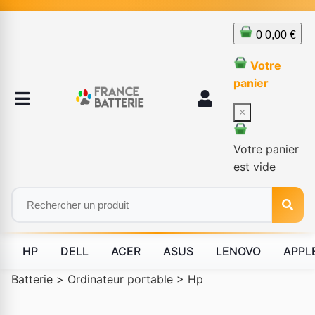
0
0,00 €
Votre
panier
×
Votre panier
est vide
HP
DELL
ACER
ASUS
LENOVO
APPL
Batterie
>
Ordinateur portable
>
Hp