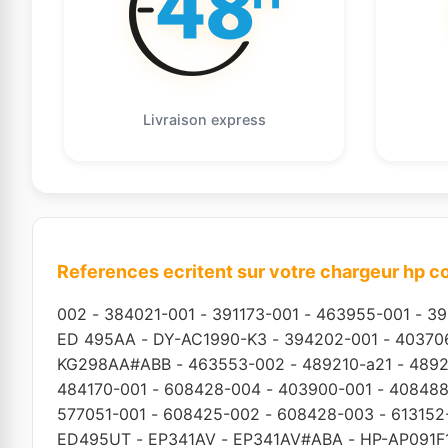
Livraison express
References ecritent sur votre chargeur hp 
002
-
384021-001
-
391173-001
-
463955-001
-
39
ED 495AA
-
DY-AC1990-K3
-
394202-001
-
40370
KG298AA#ABB
-
463553-002
-
489210-a21
-
4892
484170-001
-
608428-004
-
403900-001
-
408488
577051-001
-
608425-002
-
608428-003
-
613152
ED495UT
-
EP341AV
-
EP341AV#ABA
-
HP-AP091F