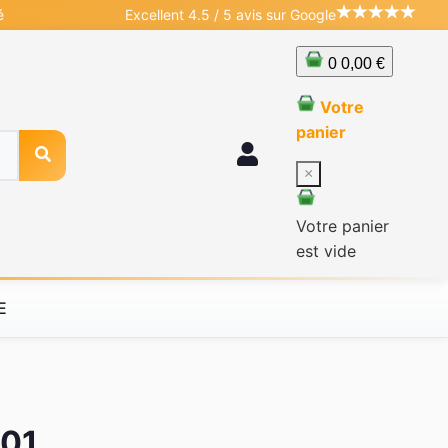
é
Excellent 4.5 / 5 avis sur Google
0
0,00 €
Votre
panier
×
Votre panier
est vide
E
001