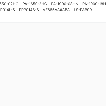
1650-02HC
-
PA-1650-2HC
-
PA-1900-08HN
-
PA-1900-18
P014L-S
-
PPP014S-S
-
VF685AA#ABA
-
LS-PAB90