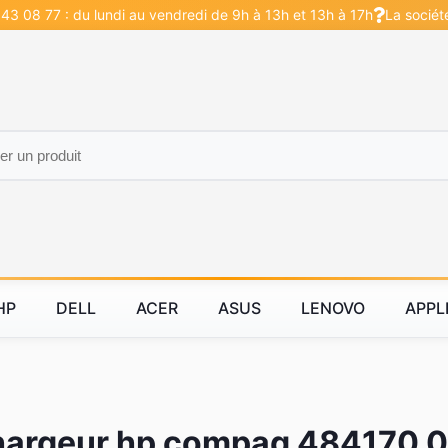
43 08 77 : du lundi au vendredi de 9h à 13h et 13h à 17h
La sociét
HP
DELL
ACER
ASUS
LENOVO
APPL
argeur hp compaq 484170 