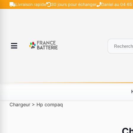
Livraison rapide
30 jours pour échanger
Daniel au 04 65 
Chargeur
>
Hp compaq
Ch