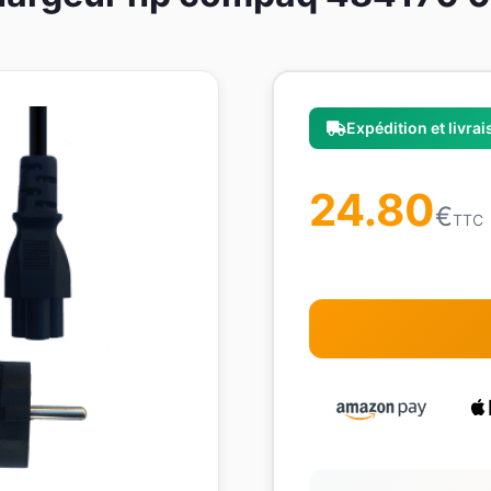
Expédition et livra
24.80
€
TTC