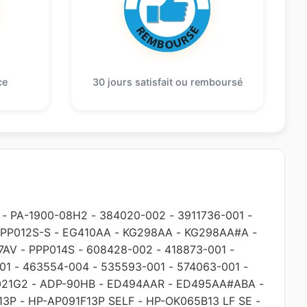
ce
30 jours satisfait ou remboursé
-
PA-1900-08H2
-
384020-002
-
3911736-001
-
PP012S-S
-
EG410AA
-
KG298AA
-
KG298AA#A
-
7AV
-
PPP014S
-
608428-002
-
418873-001
-
01
-
463554-004
-
535593-001
-
574063-001
-
021G2
-
ADP-90HB
-
ED494AAR
-
ED495AA#ABA
-
13P
-
HP-AP091F13P SELF
-
HP-OK065B13 LF SE
-