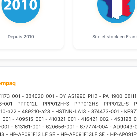
Depuis 2010
Site et stock en Fran
compaq
1173-001
-
384020-001
-
DY-AS1990-PH2
-
PA-1900-08H1
6-001
-
PPP012L
-
PPP012H-S
-
PPP012HS
-
PPP012L-S
-
P
10-a22
-
489210-a23
-
HSTNN-LA13
-
374473-001
-
KE97
-001
-
409515-001
-
410321-001
-
416421-002
-
453198-0
-001
-
613161-001
-
620656-001
-
677774-004
-
AD9043-
13
-
HP-AP091F13 LF SE
-
HP-AP091F13LF SE
-
HP-AP091F