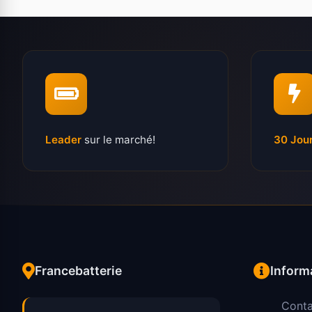
Leader
sur le marché!
30 Jou
Francebatterie
Inform
Conta