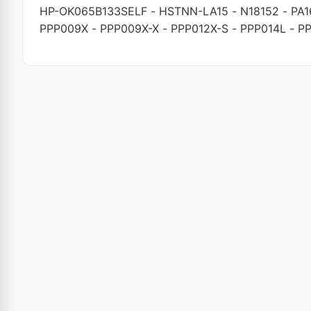
HP-OK065B133SELF
-
HSTNN-LA15
-
N18152
-
PA
PPP009X
-
PPP009X-X
-
PPP012X-S
-
PPP014L
-
PP