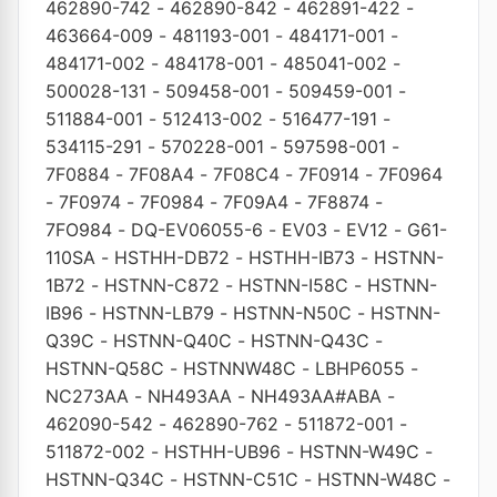
462890-742
-
462890-842
-
462891-422
-
463664-009
-
481193-001
-
484171-001
-
484171-002
-
484178-001
-
485041-002
-
500028-131
-
509458-001
-
509459-001
-
511884-001
-
512413-002
-
516477-191
-
534115-291
-
570228-001
-
597598-001
-
7F0884
-
7F08A4
-
7F08C4
-
7F0914
-
7F0964
-
7F0974
-
7F0984
-
7F09A4
-
7F8874
-
7FO984
-
DQ-EV06055-6
-
EV03
-
EV12
-
G61-
110SA
-
HSTHH-DB72
-
HSTHH-IB73
-
HSTNN-
1B72
-
HSTNN-C872
-
HSTNN-I58C
-
HSTNN-
IB96
-
HSTNN-LB79
-
HSTNN-N50C
-
HSTNN-
Q39C
-
HSTNN-Q40C
-
HSTNN-Q43C
-
HSTNN-Q58C
-
HSTNNW48C
-
LBHP6055
-
NC273AA
-
NH493AA
-
NH493AA#ABA
-
462090-542
-
462890-762
-
511872-001
-
511872-002
-
HSTHH-UB96
-
HSTNN-W49C
-
HSTNN-Q34C
-
HSTNN-C51C
-
HSTNN-W48C
-