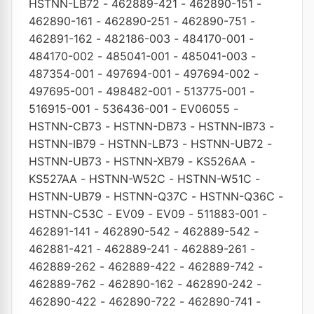
HSTNN-LB72
-
462889-421
-
462890-151
-
462890-161
-
462890-251
-
462890-751
-
462891-162
-
482186-003
-
484170-001
-
484170-002
-
485041-001
-
485041-003
-
487354-001
-
497694-001
-
497694-002
-
497695-001
-
498482-001
-
513775-001
-
516915-001
-
536436-001
-
EV06055
-
HSTNN-CB73
-
HSTNN-DB73
-
HSTNN-IB73
-
HSTNN-IB79
-
HSTNN-LB73
-
HSTNN-UB72
-
HSTNN-UB73
-
HSTNN-XB79
-
KS526AA
-
KS527AA
-
HSTNN-W52C
-
HSTNN-W51C
-
HSTNN-UB79
-
HSTNN-Q37C
-
HSTNN-Q36C
-
HSTNN-C53C
-
EV09
-
EV09
-
511883-001
-
462891-141
-
462890-542
-
462889-542
-
462881-421
-
462889-241
-
462889-261
-
462889-262
-
462889-422
-
462889-742
-
462889-762
-
462890-162
-
462890-242
-
462890-422
-
462890-722
-
462890-741
-