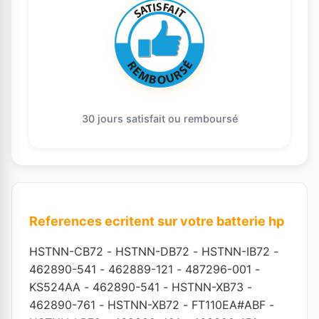
30 jours satisfait ou remboursé
References ecritent sur votre batterie hp
HSTNN-CB72
-
HSTNN-DB72
-
HSTNN-IB72
-
462890-541
-
462889-121
-
487296-001
-
KS524AA
-
462890-541
-
HSTNN-XB73
-
462890-761
-
HSTNN-XB72
-
FT110EA#ABF
-