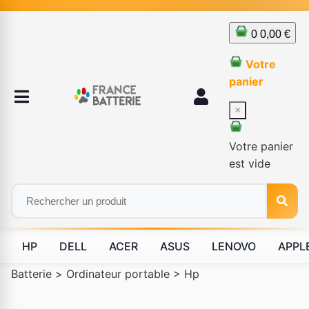
0
0,00 €
Votre
panier
×
Votre panier
est vide
HP
DELL
ACER
ASUS
LENOVO
APPL
Batterie
>
Ordinateur portable
>
Hp