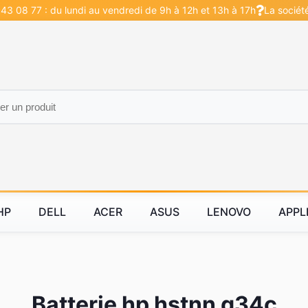
43 08 77 : du lundi au vendredi de 9h à 12h et 13h à 17h
La sociét
HP
DELL
ACER
ASUS
LENOVO
APPL
Batterie hp hstnn q34c