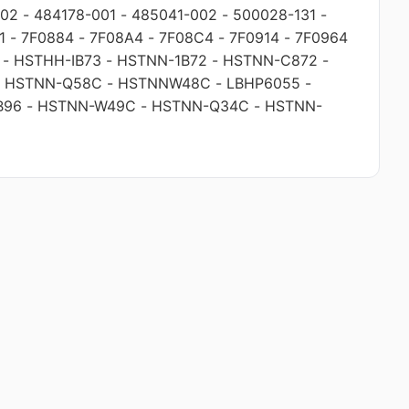
002
-
484178-001
-
485041-002
-
500028-131
-
1
-
7F0884
-
7F08A4
-
7F08C4
-
7F0914
-
7F0964
-
HSTHH-IB73
-
HSTNN-1B72
-
HSTNN-C872
-
-
HSTNN-Q58C
-
HSTNNW48C
-
LBHP6055
-
B96
-
HSTNN-W49C
-
HSTNN-Q34C
-
HSTNN-