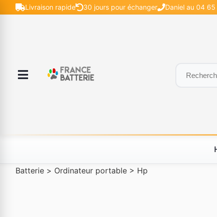
Livraison rapide
30 jours pour échanger
Daniel au 04 65 
Batterie
>
Ordinateur portable
>
Hp