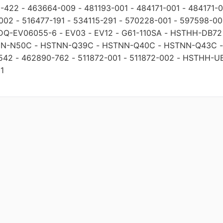
1-422
-
463664-009
-
481193-001
-
484171-001
-
484171-
002
-
516477-191
-
534115-291
-
570228-001
-
597598-00
DQ-EV06055-6
-
EV03
-
EV12
-
G61-110SA
-
HSTHH-DB72
N-N50C
-
HSTNN-Q39C
-
HSTNN-Q40C
-
HSTNN-Q43C
542
-
462890-762
-
511872-001
-
511872-002
-
HSTHH-U
1