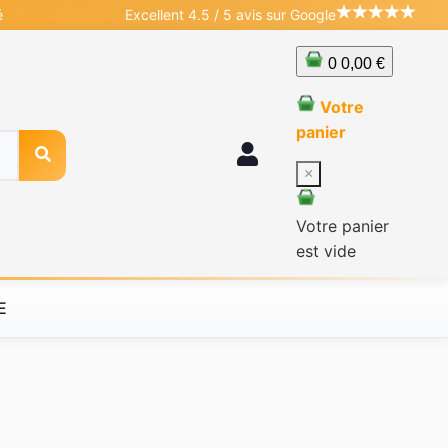
é
Excellent 4.5 / 5 avis sur Google
0
0,00 €
Votre
panier
×
Votre panier
est vide
E