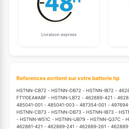
Livraison express
References ecritent sur votre batterie hp
HSTNN-CB72
-
HSTNN-DB72
-
HSTNN-IB72
-
462
FT110EA#ABF
-
HSTNN-LB72
-
462889-421
-
4628
485041-001
-
485041-003
-
487354-001
-
497694
HSTNN-CB73
-
HSTNN-DB73
-
HSTNN-IB73
-
HST
-
HSTNN-W51C
-
HSTNN-UB79
-
HSTNN-Q37C
-
H
462881-421
-
462889-241
-
462889-261
-
462889