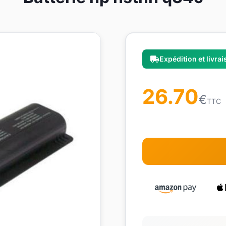
Expédition et livra
26.70
€
TTC