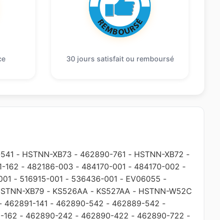
ce
30 jours satisfait ou remboursé
541
-
HSTNN-XB73
-
462890-761
-
HSTNN-XB72
-
1-162
-
482186-003
-
484170-001
-
484170-002
-
001
-
516915-001
-
536436-001
-
EV06055
-
STNN-XB79
-
KS526AA
-
KS527AA
-
HSTNN-W52C
-
462891-141
-
462890-542
-
462889-542
-
-162
-
462890-242
-
462890-422
-
462890-722
-