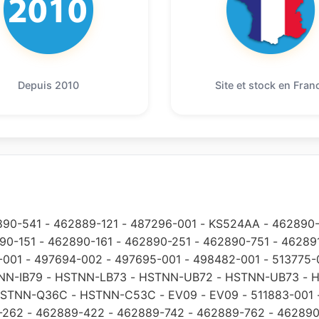
Depuis 2010
Site et stock en Fran
890-541
-
462889-121
-
487296-001
-
KS524AA
-
462890-
90-151
-
462890-161
-
462890-251
-
462890-751
-
46289
-001
-
497694-002
-
497695-001
-
498482-001
-
513775-
NN-IB79
-
HSTNN-LB73
-
HSTNN-UB72
-
HSTNN-UB73
-
H
STNN-Q36C
-
HSTNN-C53C
-
EV09
-
EV09
-
511883-001
-262
-
462889-422
-
462889-742
-
462889-762
-
462890