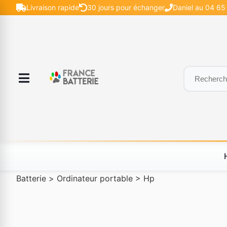
Livraison rapide
30 jours pour échanger
Daniel au 04 65 
Batterie
>
Ordinateur portable
>
Hp