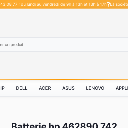
43 08 77 : du lundi au vendredi de 9h à 13h et 13h à 17h
La sociét
HP
DELL
ACER
ASUS
LENOVO
APPL
Batterie hp 462890 742