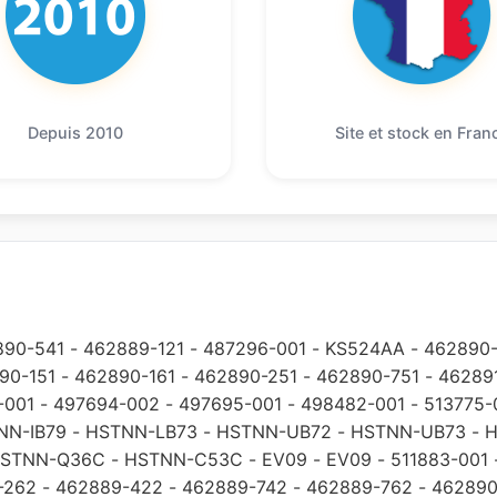
Depuis 2010
Site et stock en Fran
890-541
-
462889-121
-
487296-001
-
KS524AA
-
462890-
90-151
-
462890-161
-
462890-251
-
462890-751
-
46289
-001
-
497694-002
-
497695-001
-
498482-001
-
513775-
NN-IB79
-
HSTNN-LB73
-
HSTNN-UB72
-
HSTNN-UB73
-
H
STNN-Q36C
-
HSTNN-C53C
-
EV09
-
EV09
-
511883-001
-262
-
462889-422
-
462889-742
-
462889-762
-
462890