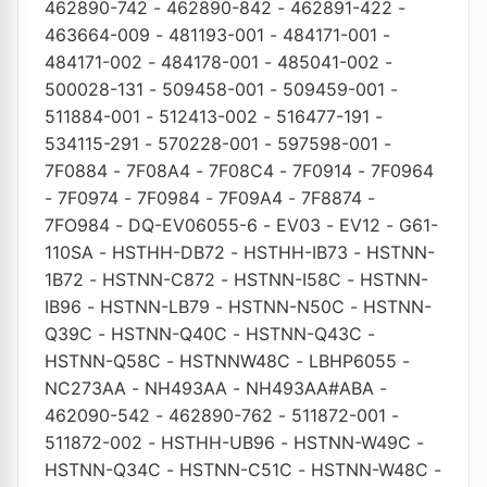
462890-742
-
462890-842
-
462891-422
-
463664-009
-
481193-001
-
484171-001
-
484171-002
-
484178-001
-
485041-002
-
500028-131
-
509458-001
-
509459-001
-
511884-001
-
512413-002
-
516477-191
-
534115-291
-
570228-001
-
597598-001
-
7F0884
-
7F08A4
-
7F08C4
-
7F0914
-
7F0964
-
7F0974
-
7F0984
-
7F09A4
-
7F8874
-
7FO984
-
DQ-EV06055-6
-
EV03
-
EV12
-
G61-
110SA
-
HSTHH-DB72
-
HSTHH-IB73
-
HSTNN-
1B72
-
HSTNN-C872
-
HSTNN-I58C
-
HSTNN-
IB96
-
HSTNN-LB79
-
HSTNN-N50C
-
HSTNN-
Q39C
-
HSTNN-Q40C
-
HSTNN-Q43C
-
HSTNN-Q58C
-
HSTNNW48C
-
LBHP6055
-
NC273AA
-
NH493AA
-
NH493AA#ABA
-
462090-542
-
462890-762
-
511872-001
-
511872-002
-
HSTHH-UB96
-
HSTNN-W49C
-
HSTNN-Q34C
-
HSTNN-C51C
-
HSTNN-W48C
-