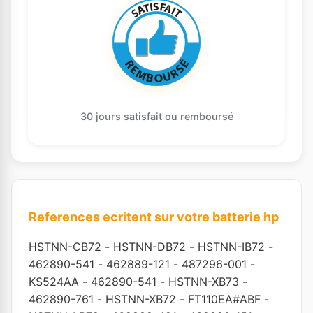
30 jours satisfait ou remboursé
References ecritent sur votre batterie hp
HSTNN-CB72
-
HSTNN-DB72
-
HSTNN-IB72
-
462890-541
-
462889-121
-
487296-001
-
KS524AA
-
462890-541
-
HSTNN-XB73
-
462890-761
-
HSTNN-XB72
-
FT110EA#ABF
-