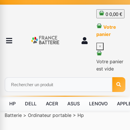
0
0,00 €
Votre
panier
×
Votre panier
est vide
HP
DELL
ACER
ASUS
LENOVO
APPL
Batterie
>
Ordinateur portable
>
Hp