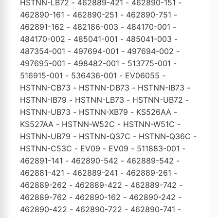
HSTNN-LB72
-
462889-421
-
462890-151
-
462890-161
-
462890-251
-
462890-751
-
462891-162
-
482186-003
-
484170-001
-
484170-002
-
485041-001
-
485041-003
-
487354-001
-
497694-001
-
497694-002
-
497695-001
-
498482-001
-
513775-001
-
516915-001
-
536436-001
-
EV06055
-
HSTNN-CB73
-
HSTNN-DB73
-
HSTNN-IB73
-
HSTNN-IB79
-
HSTNN-LB73
-
HSTNN-UB72
-
HSTNN-UB73
-
HSTNN-XB79
-
KS526AA
-
KS527AA
-
HSTNN-W52C
-
HSTNN-W51C
-
HSTNN-UB79
-
HSTNN-Q37C
-
HSTNN-Q36C
-
HSTNN-C53C
-
EV09
-
EV09
-
511883-001
-
462891-141
-
462890-542
-
462889-542
-
462881-421
-
462889-241
-
462889-261
-
462889-262
-
462889-422
-
462889-742
-
462889-762
-
462890-162
-
462890-242
-
462890-422
-
462890-722
-
462890-741
-