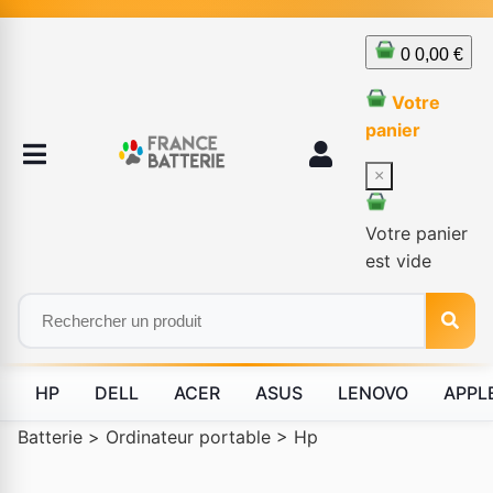
0
0,00 €
Votre
panier
×
Votre panier
est vide
HP
DELL
ACER
ASUS
LENOVO
APPL
Batterie
>
Ordinateur portable
>
Hp