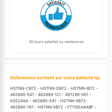
30 jours satisfait ou remboursé
References ecritent sur votre batterie hp
HSTNN-CB72
-
HSTNN-DB72
-
HSTNN-IB72
-
462890-541
-
462889-121
-
487296-001
-
KS524AA
-
462890-541
-
HSTNN-XB73
-
462890-761
-
HSTNN-XB72
-
FT110EA#ABF
-