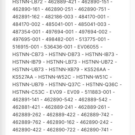
HSTNN-LB72
-
462889-421
-
462890-151
-
462890-161
-
462890-251
-
462890-751
-
462891-162
-
482186-003
-
484170-001
-
484170-002
-
485041-001
-
485041-003
-
487354-001
-
497694-001
-
497694-002
-
497695-001
-
498482-001
-
513775-001
-
516915-001
-
536436-001
-
EV06055
-
HSTNN-CB73
-
HSTNN-DB73
-
HSTNN-IB73
-
HSTNN-IB79
-
HSTNN-LB73
-
HSTNN-UB72
-
HSTNN-UB73
-
HSTNN-XB79
-
KS526AA
-
KS527AA
-
HSTNN-W52C
-
HSTNN-W51C
-
HSTNN-UB79
-
HSTNN-Q37C
-
HSTNN-Q36C
-
HSTNN-C53C
-
EV09
-
EV09
-
511883-001
-
462891-141
-
462890-542
-
462889-542
-
462881-421
-
462889-241
-
462889-261
-
462889-262
-
462889-422
-
462889-742
-
462889-762
-
462890-162
-
462890-242
-
462890-422
-
462890-722
-
462890-741
-