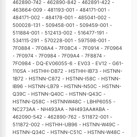
462890-742
-
462890-842
-
462891-422
-
463664-009
-
481193-001
-
484171-001
-
484171-002
-
484178-001
-
485041-002
-
500028-131
-
509458-001
-
509459-001
-
511884-001
-
512413-002
-
516477-191
-
534115-291
-
570228-001
-
597598-001
-
7F0884
-
7F08A4
-
7F08C4
-
7F0914
-
7F0964
-
7F0974
-
7F0984
-
7F09A4
-
7F8874
-
7FO984
-
DQ-EV06055-6
-
EV03
-
EV12
-
G61-
110SA
-
HSTHH-DB72
-
HSTHH-IB73
-
HSTNN-
1B72
-
HSTNN-C872
-
HSTNN-I58C
-
HSTNN-
IB96
-
HSTNN-LB79
-
HSTNN-N50C
-
HSTNN-
Q39C
-
HSTNN-Q40C
-
HSTNN-Q43C
-
HSTNN-Q58C
-
HSTNNW48C
-
LBHP6055
-
NC273AA
-
NH493AA
-
NH493AA#ABA
-
462090-542
-
462890-762
-
511872-001
-
511872-002
-
HSTHH-UB96
-
HSTNN-W49C
-
HSTNN-Q34C
-
HSTNN-C51C
-
HSTNN-W48C
-