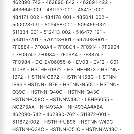
462890-742
-
462890-842
-
462891-422
-
463664-009
-
481193-001
-
484171-001
-
484171-002
-
484178-001
-
485041-002
-
500028-131
-
509458-001
-
509459-001
-
511884-001
-
512413-002
-
516477-191
-
534115-291
-
570228-001
-
597598-001
-
7F0884
-
7F08A4
-
7F08C4
-
7F0914
-
7F0964
-
7F0974
-
7F0984
-
7F09A4
-
7F8874
-
7FO984
-
DQ-EV06055-6
-
EV03
-
EV12
-
G61-
110SA
-
HSTHH-DB72
-
HSTHH-IB73
-
HSTNN-
1B72
-
HSTNN-C872
-
HSTNN-I58C
-
HSTNN-
IB96
-
HSTNN-LB79
-
HSTNN-N50C
-
HSTNN-
Q39C
-
HSTNN-Q40C
-
HSTNN-Q43C
-
HSTNN-Q58C
-
HSTNNW48C
-
LBHP6055
-
NC273AA
-
NH493AA
-
NH493AA#ABA
-
462090-542
-
462890-762
-
511872-001
-
511872-002
-
HSTHH-UB96
-
HSTNN-W49C
-
HSTNN-Q34C
-
HSTNN-C51C
-
HSTNN-W48C
-