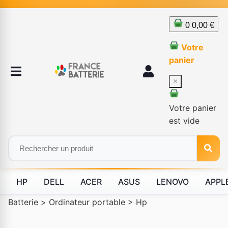
0
0,00 €
Votre
panier
×
Votre panier
est vide
HP
DELL
ACER
ASUS
LENOVO
APPL
Batterie
>
Ordinateur portable
>
Hp