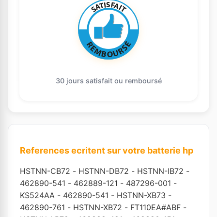
30 jours satisfait ou remboursé
References ecritent sur votre batterie hp
HSTNN-CB72
-
HSTNN-DB72
-
HSTNN-IB72
-
462890-541
-
462889-121
-
487296-001
-
KS524AA
-
462890-541
-
HSTNN-XB73
-
462890-761
-
HSTNN-XB72
-
FT110EA#ABF
-