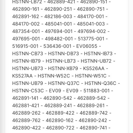
HSTNN-LB72
-
462889-421
-
462890-151
-
462890-161
-
462890-251
-
462890-751
-
462891-162
-
482186-003
-
484170-001
-
484170-002
-
485041-001
-
485041-003
-
487354-001
-
497694-001
-
497694-002
-
497695-001
-
498482-001
-
513775-001
-
516915-001
-
536436-001
-
EV06055
-
HSTNN-CB73
-
HSTNN-DB73
-
HSTNN-IB73
-
HSTNN-IB79
-
HSTNN-LB73
-
HSTNN-UB72
-
HSTNN-UB73
-
HSTNN-XB79
-
KS526AA
-
KS527AA
-
HSTNN-W52C
-
HSTNN-W51C
-
HSTNN-UB79
-
HSTNN-Q37C
-
HSTNN-Q36C
-
HSTNN-C53C
-
EV09
-
EV09
-
511883-001
-
462891-141
-
462890-542
-
462889-542
-
462881-421
-
462889-241
-
462889-261
-
462889-262
-
462889-422
-
462889-742
-
462889-762
-
462890-162
-
462890-242
-
462890-422
-
462890-722
-
462890-741
-