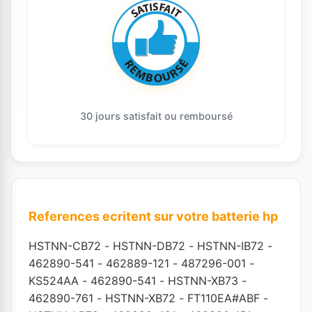
30 jours satisfait ou remboursé
References ecritent sur votre batterie hp
HSTNN-CB72
-
HSTNN-DB72
-
HSTNN-IB72
-
462890-541
-
462889-121
-
487296-001
-
KS524AA
-
462890-541
-
HSTNN-XB73
-
462890-761
-
HSTNN-XB72
-
FT110EA#ABF
-