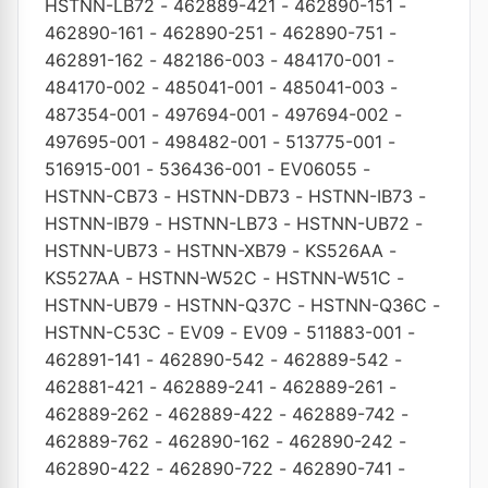
HSTNN-LB72
-
462889-421
-
462890-151
-
462890-161
-
462890-251
-
462890-751
-
462891-162
-
482186-003
-
484170-001
-
484170-002
-
485041-001
-
485041-003
-
487354-001
-
497694-001
-
497694-002
-
497695-001
-
498482-001
-
513775-001
-
516915-001
-
536436-001
-
EV06055
-
HSTNN-CB73
-
HSTNN-DB73
-
HSTNN-IB73
-
HSTNN-IB79
-
HSTNN-LB73
-
HSTNN-UB72
-
HSTNN-UB73
-
HSTNN-XB79
-
KS526AA
-
KS527AA
-
HSTNN-W52C
-
HSTNN-W51C
-
HSTNN-UB79
-
HSTNN-Q37C
-
HSTNN-Q36C
-
HSTNN-C53C
-
EV09
-
EV09
-
511883-001
-
462891-141
-
462890-542
-
462889-542
-
462881-421
-
462889-241
-
462889-261
-
462889-262
-
462889-422
-
462889-742
-
462889-762
-
462890-162
-
462890-242
-
462890-422
-
462890-722
-
462890-741
-