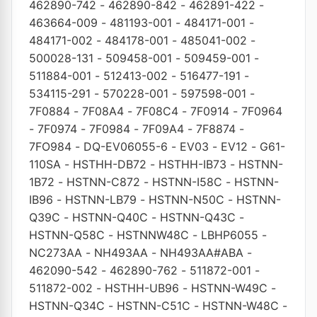
462890-742
-
462890-842
-
462891-422
-
463664-009
-
481193-001
-
484171-001
-
484171-002
-
484178-001
-
485041-002
-
500028-131
-
509458-001
-
509459-001
-
511884-001
-
512413-002
-
516477-191
-
534115-291
-
570228-001
-
597598-001
-
7F0884
-
7F08A4
-
7F08C4
-
7F0914
-
7F0964
-
7F0974
-
7F0984
-
7F09A4
-
7F8874
-
7FO984
-
DQ-EV06055-6
-
EV03
-
EV12
-
G61-
110SA
-
HSTHH-DB72
-
HSTHH-IB73
-
HSTNN-
1B72
-
HSTNN-C872
-
HSTNN-I58C
-
HSTNN-
IB96
-
HSTNN-LB79
-
HSTNN-N50C
-
HSTNN-
Q39C
-
HSTNN-Q40C
-
HSTNN-Q43C
-
HSTNN-Q58C
-
HSTNNW48C
-
LBHP6055
-
NC273AA
-
NH493AA
-
NH493AA#ABA
-
462090-542
-
462890-762
-
511872-001
-
511872-002
-
HSTHH-UB96
-
HSTNN-W49C
-
HSTNN-Q34C
-
HSTNN-C51C
-
HSTNN-W48C
-