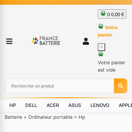
0
0,00 €
Votre
panier
×
Votre panier
est vide
HP
DELL
ACER
ASUS
LENOVO
APPL
Batterie
>
Ordinateur portable
>
Hp