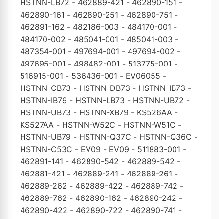
HSTNN-LB72
-
462889-421
-
462890-151
-
462890-161
-
462890-251
-
462890-751
-
462891-162
-
482186-003
-
484170-001
-
484170-002
-
485041-001
-
485041-003
-
487354-001
-
497694-001
-
497694-002
-
497695-001
-
498482-001
-
513775-001
-
516915-001
-
536436-001
-
EV06055
-
HSTNN-CB73
-
HSTNN-DB73
-
HSTNN-IB73
-
HSTNN-IB79
-
HSTNN-LB73
-
HSTNN-UB72
-
HSTNN-UB73
-
HSTNN-XB79
-
KS526AA
-
KS527AA
-
HSTNN-W52C
-
HSTNN-W51C
-
HSTNN-UB79
-
HSTNN-Q37C
-
HSTNN-Q36C
-
HSTNN-C53C
-
EV09
-
EV09
-
511883-001
-
462891-141
-
462890-542
-
462889-542
-
462881-421
-
462889-241
-
462889-261
-
462889-262
-
462889-422
-
462889-742
-
462889-762
-
462890-162
-
462890-242
-
462890-422
-
462890-722
-
462890-741
-