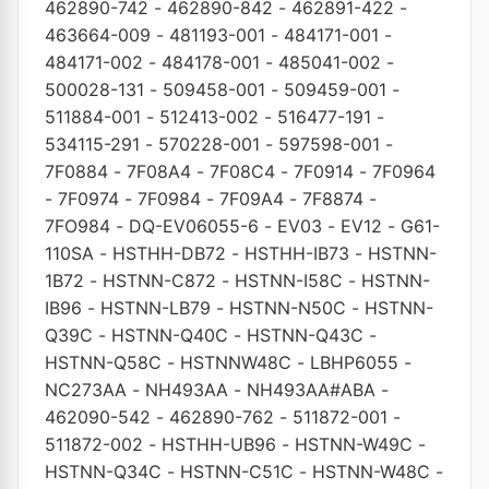
462890-742
-
462890-842
-
462891-422
-
463664-009
-
481193-001
-
484171-001
-
484171-002
-
484178-001
-
485041-002
-
500028-131
-
509458-001
-
509459-001
-
511884-001
-
512413-002
-
516477-191
-
534115-291
-
570228-001
-
597598-001
-
7F0884
-
7F08A4
-
7F08C4
-
7F0914
-
7F0964
-
7F0974
-
7F0984
-
7F09A4
-
7F8874
-
7FO984
-
DQ-EV06055-6
-
EV03
-
EV12
-
G61-
110SA
-
HSTHH-DB72
-
HSTHH-IB73
-
HSTNN-
1B72
-
HSTNN-C872
-
HSTNN-I58C
-
HSTNN-
IB96
-
HSTNN-LB79
-
HSTNN-N50C
-
HSTNN-
Q39C
-
HSTNN-Q40C
-
HSTNN-Q43C
-
HSTNN-Q58C
-
HSTNNW48C
-
LBHP6055
-
NC273AA
-
NH493AA
-
NH493AA#ABA
-
462090-542
-
462890-762
-
511872-001
-
511872-002
-
HSTHH-UB96
-
HSTNN-W49C
-
HSTNN-Q34C
-
HSTNN-C51C
-
HSTNN-W48C
-