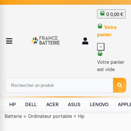
0
0,00 €
Votre
panier
×
Votre panier
est vide
HP
DELL
ACER
ASUS
LENOVO
APPL
Batterie
>
Ordinateur portable
>
Hp