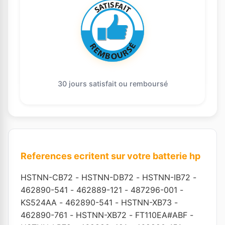
30 jours satisfait ou remboursé
References ecritent sur votre batterie hp
HSTNN-CB72
-
HSTNN-DB72
-
HSTNN-IB72
-
462890-541
-
462889-121
-
487296-001
-
KS524AA
-
462890-541
-
HSTNN-XB73
-
462890-761
-
HSTNN-XB72
-
FT110EA#ABF
-