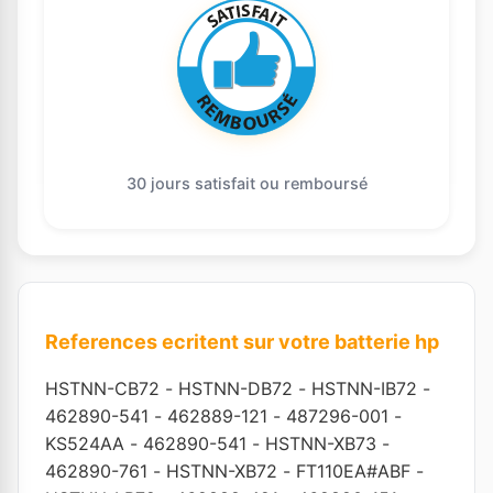
30 jours satisfait ou remboursé
References ecritent sur votre batterie hp
HSTNN-CB72
-
HSTNN-DB72
-
HSTNN-IB72
-
462890-541
-
462889-121
-
487296-001
-
KS524AA
-
462890-541
-
HSTNN-XB73
-
462890-761
-
HSTNN-XB72
-
FT110EA#ABF
-