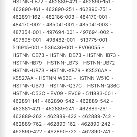
HSTNN-LB72
-
462889-421
-
462890-151
-
462890-161
-
462890-251
-
462890-751
-
462891-162
-
482186-003
-
484170-001
-
484170-002
-
485041-001
-
485041-003
-
487354-001
-
497694-001
-
497694-002
-
497695-001
-
498482-001
-
513775-001
-
516915-001
-
536436-001
-
EV06055
-
HSTNN-CB73
-
HSTNN-DB73
-
HSTNN-IB73
-
HSTNN-IB79
-
HSTNN-LB73
-
HSTNN-UB72
-
HSTNN-UB73
-
HSTNN-XB79
-
KS526AA
-
KS527AA
-
HSTNN-W52C
-
HSTNN-W51C
-
HSTNN-UB79
-
HSTNN-Q37C
-
HSTNN-Q36C
-
HSTNN-C53C
-
EV09
-
EV09
-
511883-001
-
462891-141
-
462890-542
-
462889-542
-
462881-421
-
462889-241
-
462889-261
-
462889-262
-
462889-422
-
462889-742
-
462889-762
-
462890-162
-
462890-242
-
462890-422
-
462890-722
-
462890-741
-