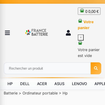
0
0,00 €
Votre
panier
×
Votre panier
est vide
HP
DELL
ACER
ASUS
LENOVO
APPL
Batterie
>
Ordinateur portable
>
Hp