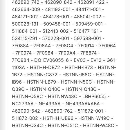
462890-742
-
462890-842
-
462891-422
-
463664-009
-
481193-001
-
484171-001
-
484171-002
-
484178-001
-
485041-002
-
500028-131
-
509458-001
-
509459-001
-
511884-001
-
512413-002
-
516477-191
-
534115-291
-
570228-001
-
597598-001
-
7F0884
-
7F08A4
-
7F08C4
-
7F0914
-
7F0964
-
7F0974
-
7F0984
-
7F09A4
-
7F8874
-
7FO984
-
DQ-EV06055-6
-
EV03
-
EV12
-
G61-
110SA
-
HSTHH-DB72
-
HSTHH-IB73
-
HSTNN-
1B72
-
HSTNN-C872
-
HSTNN-I58C
-
HSTNN-
IB96
-
HSTNN-LB79
-
HSTNN-N50C
-
HSTNN-
Q39C
-
HSTNN-Q40C
-
HSTNN-Q43C
-
HSTNN-Q58C
-
HSTNNW48C
-
LBHP6055
-
NC273AA
-
NH493AA
-
NH493AA#ABA
-
462090-542
-
462890-762
-
511872-001
-
511872-002
-
HSTHH-UB96
-
HSTNN-W49C
-
HSTNN-Q34C
-
HSTNN-C51C
-
HSTNN-W48C
-