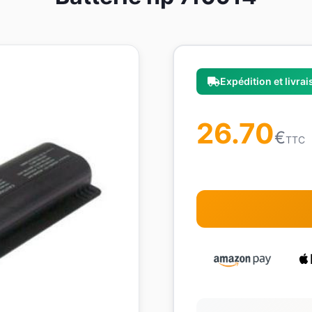
Expédition et livra
26.70
€
TTC