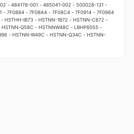
002
-
484178-001
-
485041-002
-
500028-131
-
1
-
7F0884
-
7F08A4
-
7F08C4
-
7F0914
-
7F0964
-
HSTHH-IB73
-
HSTNN-1B72
-
HSTNN-C872
-
-
HSTNN-Q58C
-
HSTNNW48C
-
LBHP6055
-
B96
-
HSTNN-W49C
-
HSTNN-Q34C
-
HSTNN-