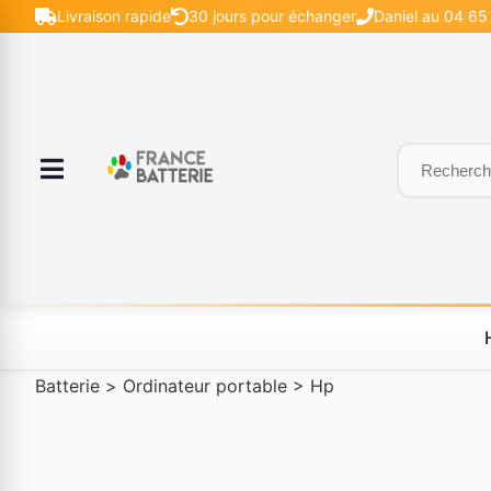
Livraison rapide
30 jours pour échanger
Daniel au 04 65 
Batterie
>
Ordinateur portable
>
Hp