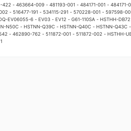
1-422
-
463664-009
-
481193-001
-
484171-001
-
484171-
002
-
516477-191
-
534115-291
-
570228-001
-
597598-00
DQ-EV06055-6
-
EV03
-
EV12
-
G61-110SA
-
HSTHH-DB72
N-N50C
-
HSTNN-Q39C
-
HSTNN-Q40C
-
HSTNN-Q43C
542
-
462890-762
-
511872-001
-
511872-002
-
HSTHH-U
1