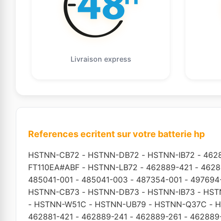
Livraison express
References ecritent sur votre batterie hp
HSTNN-CB72
-
HSTNN-DB72
-
HSTNN-IB72
-
462
FT110EA#ABF
-
HSTNN-LB72
-
462889-421
-
4628
485041-001
-
485041-003
-
487354-001
-
497694
HSTNN-CB73
-
HSTNN-DB73
-
HSTNN-IB73
-
HST
-
HSTNN-W51C
-
HSTNN-UB79
-
HSTNN-Q37C
-
H
462881-421
-
462889-241
-
462889-261
-
462889