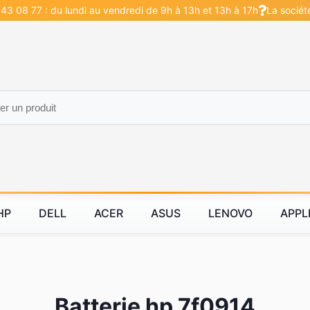
43 08 77 : du lundi au vendredi de 9h à 13h et 13h à 17h
La sociét
HP
DELL
ACER
ASUS
LENOVO
APPL
Batterie hp 7f0914