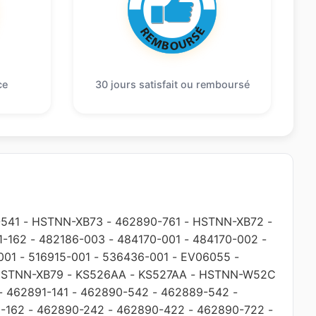
ce
30 jours satisfait ou remboursé
541
-
HSTNN-XB73
-
462890-761
-
HSTNN-XB72
-
1-162
-
482186-003
-
484170-001
-
484170-002
-
001
-
516915-001
-
536436-001
-
EV06055
-
STNN-XB79
-
KS526AA
-
KS527AA
-
HSTNN-W52C
-
462891-141
-
462890-542
-
462889-542
-
-162
-
462890-242
-
462890-422
-
462890-722
-