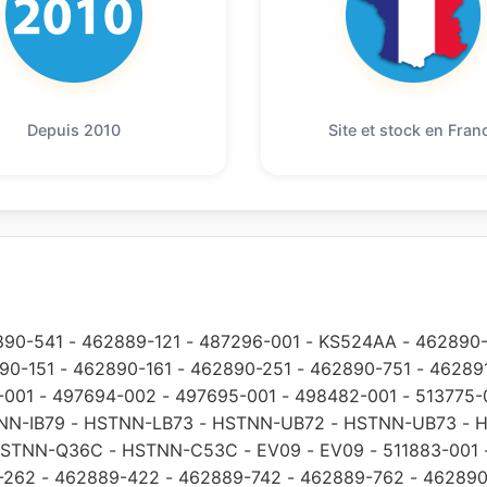
Depuis 2010
Site et stock en Fran
890-541
-
462889-121
-
487296-001
-
KS524AA
-
462890-
90-151
-
462890-161
-
462890-251
-
462890-751
-
46289
-001
-
497694-002
-
497695-001
-
498482-001
-
513775-
NN-IB79
-
HSTNN-LB73
-
HSTNN-UB72
-
HSTNN-UB73
-
H
STNN-Q36C
-
HSTNN-C53C
-
EV09
-
EV09
-
511883-001
-262
-
462889-422
-
462889-742
-
462889-762
-
462890