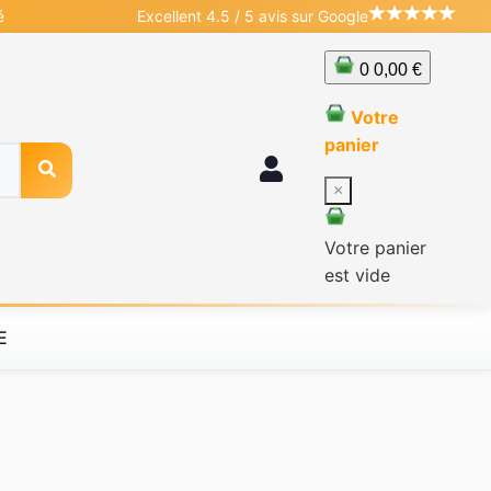
é
Excellent 4.5 / 5 avis sur Google
0
0,00 €
Votre
panier
×
Votre panier
est vide
E